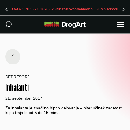
OPOZORILO (7.8.2026): Pivnik z visoko vsebnostjo LSD v Mariboru
DEPRESORJI
Inhalanti
21. september 2017
Za inhalante je značilno hipno delovanje – hiter učinek zadetosti,
ki pa traja le od 5 do 15 minut.