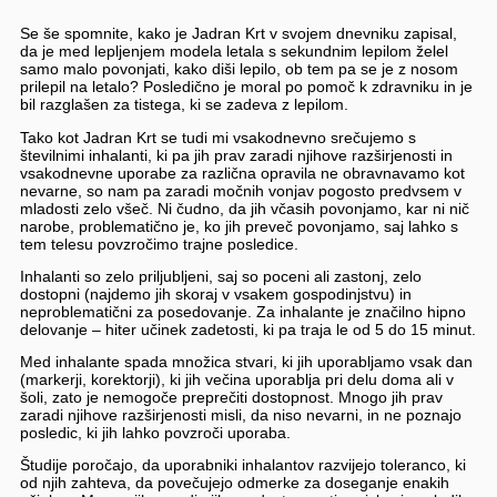
Se še spomnite, kako je Jadran Krt v svojem dnevniku zapisal,
da je med lepljenjem modela letala s sekundnim lepilom želel
samo malo povonjati, kako diši lepilo, ob tem pa se je z nosom
prilepil na letalo? Posledično je moral po pomoč k zdravniku in je
bil razglašen za tistega, ki se zadeva z lepilom.
Tako kot Jadran Krt se tudi mi vsakodnevno srečujemo s
številnimi inhalanti, ki pa jih prav zaradi njihove razširjenosti in
vsakodnevne uporabe za različna opravila ne obravnavamo kot
nevarne, so nam pa zaradi močnih vonjav pogosto predvsem v
mladosti zelo všeč. Ni čudno, da jih včasih povonjamo, kar ni nič
narobe, problematično je, ko jih preveč povonjamo, saj lahko s
tem telesu povzročimo trajne posledice.
Inhalanti so zelo priljubljeni, saj so poceni ali zastonj, zelo
dostopni (najdemo jih skoraj v vsakem gospodinjstvu) in
neproblematični za posedovanje. Za inhalante je značilno hipno
delovanje – hiter učinek zadetosti, ki pa traja le od 5 do 15 minut.
Med inhalante spada množica stvari, ki jih uporabljamo vsak dan
(markerji, korektorji), ki jih večina uporablja pri delu doma ali v
šoli, zato je nemogoče preprečiti dostopnost. Mnogo jih prav
zaradi njihove razširjenosti misli, da niso nevarni, in ne poznajo
posledic, ki jih lahko povzroči uporaba.
Študije poročajo, da uporabniki inhalantov razvijejo toleranco, ki
od njih zahteva, da povečujejo odmerke za doseganje enakih