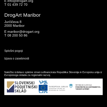
E
info@drogart.org
T
01 439 72 70
DrogArt Maribor
Jurčičeva 8
2000 Maribor
E
maribor@drogart.org
T
08 200 50 86
Splošni pogoji
Izjava o zasebnosti
Naložbo izdelavo spletne strani sofinancirata Republika Slovenija in Evropska unija iz
Evropskega sklada za regionalni razvoj.