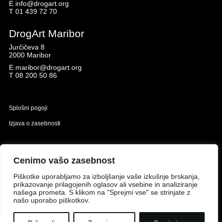
E
info@drogart.org
T
01 439 72 70
DrogArt Maribor
Jurčičeva 8
2000 Maribor
E
maribor@drogart.org
T
08 200 50 86
Splošni pogoji
Izjava o zasebnosti
Naložbo izdelavo spletne strani sofinancirata Republika Slovenija in Evropska unija iz
Evropskega sklada za regionalni razvoj.
Cenimo vašo zasebnost
Piškotke uporabljamo za izboljšanje vaše izkušnje brskanja,
prikazovanje prilagojenih oglasov ali vsebine in analiziranje
našega prometa. S klikom na "Sprejmi vse" se strinjate z
našo uporabo piškotkov.