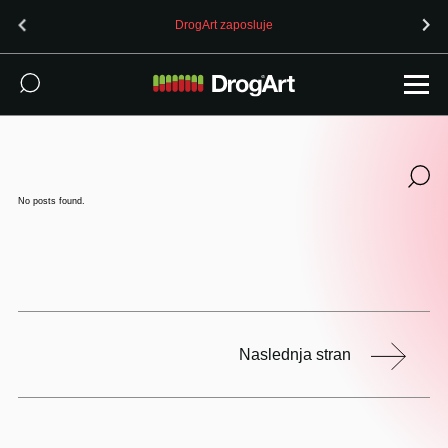
DrogArt zaposluje
OPOZORI
No posts found.
Naslednja stran