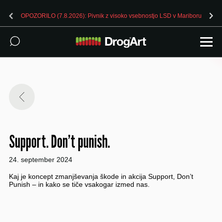
OPOZORILO (7.8.2026): Pivnik z visoko vsebnostjo LSD v Mariboru
Support. Don’t punish.
24. september 2024
Kaj je koncept zmanjševanja škode in akcija Support, Don’t
Punish – in kako se tiče vsakogar izmed nas.