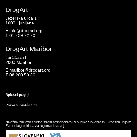
DrogArt
Jezerska ulica 1
1000 Ljubljana
E
info@drogart.org
T
01 439 72 70
DrogArt Maribor
Jurčičeva 8
2000 Maribor
E
maribor@drogart.org
T
08 200 50 86
Splošni pogoji
Izjava o zasebnosti
Naložbo izdelavo spletne strani sofinancirata Republika Slovenija in Evropska unija iz
Evropskega sklada za regionalni razvoj.