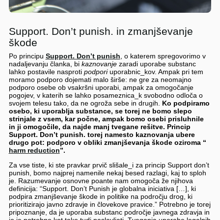
Support. Don’t punish. in zmanjševanje
škode
Po principu
Support. Don’t punish
, o katerem spregovorimo v
nadaljevanju članka, bi
kaznovanje
zaradi uporabe substanc
lahko postavile nasproti
podpori
uporabnic_kov. Ampak pri tem
moramo podporo dojemati malo širše: ne gre za neomajno
podporo osebe ob vsakršni uporabi, ampak za omogočanje
pogojev, v katerih se lahko posameznica_k svobodno odloča o
svojem telesu tako, da ne ogroža sebe in drugih.
Ko podpiramo
osebo, ki uporablja substance, se torej ne bomo slepo
strinjale z vsem, kar počne, ampak bomo osebi prisluhnile
in ji omogočile, da najde manj tvegane rešitve. Princip
Support. Don’t punish. torej namesto kaznovanja ubere
drugo pot: podporo v obliki zmanjševanja škode oziroma “
harm reduction
”.
Za vse tiste, ki ste pravkar prvič slišale_i za princip Support don’t
punish, bomo najprej namenile nekaj besed razlagi, kaj to sploh
je. Razumevanje osnovne poante nam omogoča že njihova
definicija: “Support. Don’t Punish je globalna iniciativa […], ki
podpira zmanjševanje škode in politike na področju drog, ki
prioritizirajo javno zdravje in človekove pravice.” Potrebno je torej
pripoznanje, da je uporaba substanc področje javnega zdravja in
jo je potrebno kot tako tudi naslavljati. Tveganja uporabe legalnih