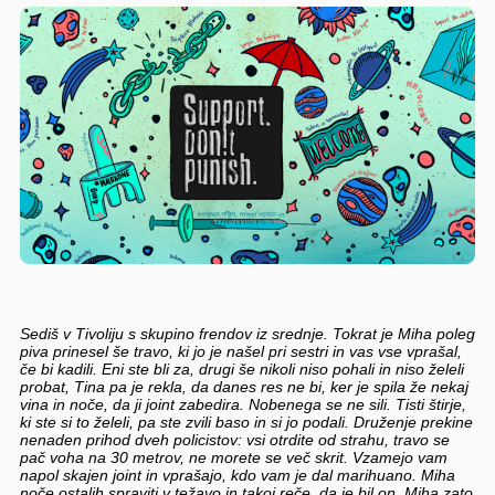
Sediš v Tivoliju s skupino frendov iz srednje. Tokrat je Miha poleg
piva prinesel še travo, ki jo je našel pri sestri in vas vse vprašal,
če bi kadili. Eni ste bli za, drugi še nikoli niso pohali in niso želeli
probat, Tina pa je rekla, da danes res ne bi, ker je spila že nekaj
vina in noče, da ji joint zabedira. Nobenega se ne sili. Tisti štirje,
ki ste si to želeli, pa ste zvili baso in si jo podali. Druženje prekine
nenaden prihod dveh policistov: vsi otrdite od strahu, travo se
pač voha na 30 metrov, ne morete se več skrit. Vzamejo vam
napol skajen joint in vprašajo, kdo vam je dal marihuano. Miha
noče ostalih spraviti v težavo in takoj reče, da je bil on. Miha zato