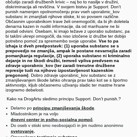
občutijo zaradi družbenih krivic – naj bo to nasilje v družini,
diskriminacija ali revščina. V svojem bistvu je Support. Don’t
punish namenjen opolnomočenju prav vseh uporabnic_kov
substanc in zmanjšati njihove stiske, ki so povsem različne.
Občasnim uporabnikom trave želi onemogočiti, da bi jih doletela
denarna kazen in nuditi informacije, da od marihuane ne bi
postali odvisni. Osebam, ki imajo težave z uporabo substanc, pa
bi takšni ukrepi omogočili, da niso izločene iz družbe ter dobijo
potrebno pomoč za spremembo svoje uporabe.
Vse to pa
izhaja iz dveh predpostavk: (1) uporaba substanc se s
prepovedjo ne zmanjša, ampak le postane nevarnejša zaradi
pomanjkanja regulacije, (2) uporaba substanc ni kriminalno
dejanje in ne škodi družbi, temveč vpliva predvsem na
zdravje uporabnic_kov (ter zaradi trenutne družbene
represije tudi na njihovo izpostavljenost kazenskim
pregonom)
. Dobro zdravje uporabnic_kov substanc se z
zmanjševanjem škode lahko ohranja prav tako kot se s športno
aktivnostjo, kljub občasnemu uživanju sladic ter mastne hrane
izognemo debelosti.
Kako na DrogArtu sledimo principu Support. Don’t punish.?
Delamo po
principu zmanjševanja škode
.
Mladostnikom je na voljo
dnevni center in psiho-socialna pomoč
.
Do oseb v stiski smo neobsojajoči in jim nudimo anonimno
svetovanje
.