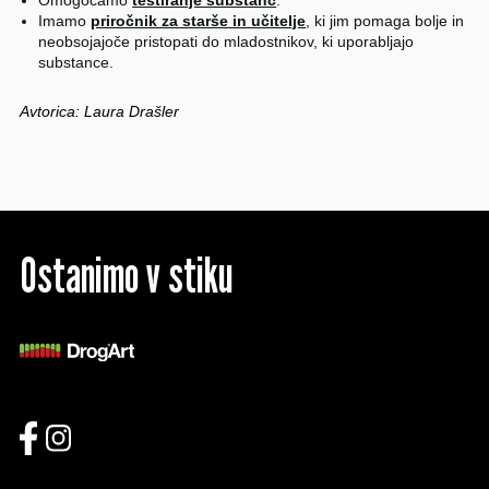
Omogočamo
testiranje substanc
.
Imamo
priročnik za starše in učitelje
, ki jim pomaga bolje in
neobsojajoče pristopati do mladostnikov, ki uporabljajo
substance.
Avtorica: Laura Drašler
Ostanimo v stiku