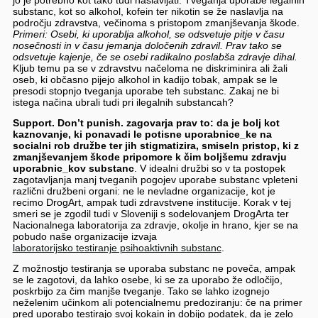
substanc, kot so alkohol, kofein ter nikotin se že naslavlja na
področju zdravstva, večinoma s pristopom zmanjševanja škode.
Primeri: Osebi, ki uporablja alkohol, se odsvetuje pitje v času
nosečnosti in v času jemanja določenih zdravil. Prav tako se
odsvetuje kajenje, če se osebi radikalno poslabša zdravje dihal.
Kljub temu pa se v zdravstvu načeloma ne diskriminira ali žali
oseb, ki občasno pijejo alkohol in kadijo tobak, ampak se le
presodi stopnjo tveganja uporabe teh substanc. Zakaj ne bi
istega načina ubrali tudi pri ilegalnih substancah?
Support. Don’t punish. zagovarja prav to: da je bolj kot
kaznovanje, ki ponavadi le potisne uporabnice_ke na
socialni rob družbe ter jih stigmatizira, smiseln pristop, ki z
zmanjševanjem škode pripomore k čim boljšemu zdravju
uporabnic_kov substanc
. V idealni družbi so v ta postopek
zagotavljanja manj tveganih pogojev uporabe substanc vpleteni
različni družbeni organi: ne le nevladne organizacije, kot je
recimo DrogArt, ampak tudi zdravstvene institucije. Korak v tej
smeri se je zgodil tudi v Sloveniji s sodelovanjem DrogArta ter
Nacionalnega laboratorija za zdravje, okolje in hrano, kjer se na
pobudo naše organizacije izvaja
laboratorijsko testiranje psihoaktivnih substanc
.
Z možnostjo testiranja se uporaba substanc ne poveča, ampak
se le zagotovi, da lahko osebe, ki se za uporabo že odločijo,
poskrbijo za čim manjše tveganje. Tako se lahko izognejo
neželenim učinkom ali potencialnemu predoziranju: če na primer
pred uporabo testirajo svoj kokain in dobijo podatek, da je zelo