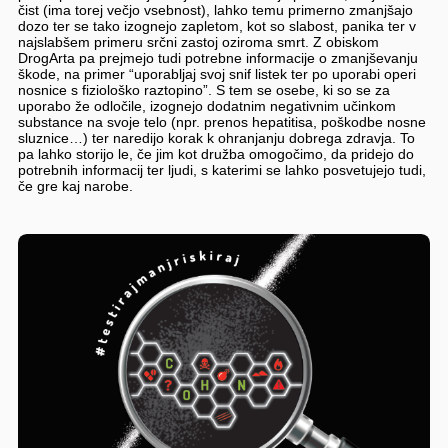
čist (ima torej večjo vsebnost), lahko temu primerno zmanjšajo
dozo ter se tako izognejo zapletom, kot so slabost, panika ter v
najslabšem primeru srčni zastoj oziroma smrt. Z obiskom
DrogArta pa prejmejo tudi potrebne informacije o zmanjševanju
škode, na primer “uporabljaj svoj snif listek ter po uporabi operi
nosnice s fiziološko raztopino”. S tem se osebe, ki so se za
uporabo že odločile, izognejo dodatnim negativnim učinkom
substance na svoje telo (npr. prenos hepatitisa, poškodbe nosne
sluznice…) ter naredijo korak k ohranjanju dobrega zdravja. To
pa lahko storijo le, če jim kot družba omogočimo, da pridejo do
potrebnih informacij ter ljudi, s katerimi se lahko posvetujejo tudi,
če gre kaj narobe.