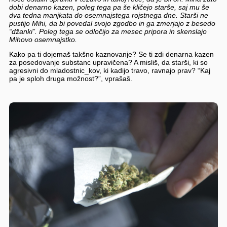
dobi denarno kazen, poleg tega pa še kličejo starše, saj mu še
dva tedna manjkata do osemnajstega rojstnega dne. Starši ne
pustijo Mihi, da bi povedal svojo zgodbo in ga zmerjajo z besedo
“džanki”. Poleg tega se odločijo za mesec pripora in skenslajo
Mihovo osemnajstko.
Kako pa ti dojemaš takšno kaznovanje? Se ti zdi denarna kazen
za posedovanje substanc upravičena? A misliš, da starši, ki so
agresivni do mladostnic_kov, ki kadijo travo, ravnajo prav? “Kaj
pa je sploh druga možnost?”, vprašaš.