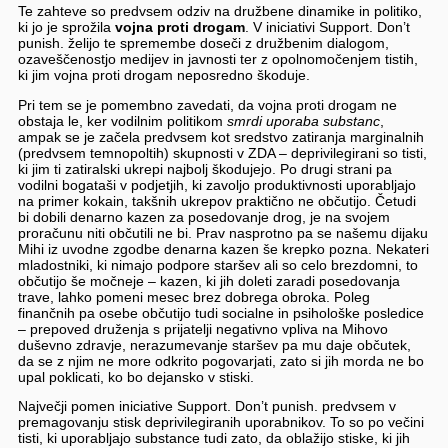
Te zahteve so predvsem odziv na družbene dinamike in politiko,
ki jo je sprožila
vojna proti drogam
. V iniciativi Support. Don’t
punish. želijo te spremembe doseči z družbenim dialogom,
ozaveščenostjo medijev in javnosti ter z opolnomočenjem tistih,
ki jim vojna proti drogam neposredno škoduje.
Pri tem se je pomembno zavedati, da vojna proti drogam ne
obstaja le, ker vodilnim politikom
smrdi uporaba substanc
,
ampak se je začela predvsem kot sredstvo zatiranja marginalnih
(predvsem temnopoltih) skupnosti v ZDA – deprivilegirani so tisti,
ki jim ti zatiralski ukrepi najbolj škodujejo. Po drugi strani pa
vodilni bogataši v podjetjih, ki zavoljo produktivnosti uporabljajo
na primer kokain, takšnih ukrepov praktično ne občutijo. Četudi
bi dobili denarno kazen za posedovanje drog, je na svojem
proračunu niti občutili ne bi. Prav nasprotno pa se našemu dijaku
Mihi iz uvodne zgodbe denarna kazen še krepko pozna. Nekateri
mladostniki, ki nimajo podpore staršev ali so celo brezdomni, to
občutijo še močneje – kazen, ki jih doleti zaradi posedovanja
trave, lahko pomeni mesec brez dobrega obroka. Poleg
finančnih pa osebe občutijo tudi socialne in psihološke posledice
– prepoved druženja s prijatelji negativno vpliva na Mihovo
duševno zdravje, nerazumevanje staršev pa mu daje občutek,
da se z njim ne more odkrito pogovarjati, zato si jih morda ne bo
upal poklicati, ko bo dejansko v stiski.
Največji pomen iniciative Support. Don’t punish. predvsem v
premagovanju stisk deprivilegiranih uporabnikov. To so po večini
tisti, ki uporabljajo substance tudi zato, da oblažijo stiske, ki jih