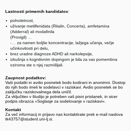
Lastnosti primernih kandidatov
:
polnoletnost,
uživanje metilfenidata (Ritalin, Concerta), amfetamina
(Adderral) ali modafinila
(Provigil) …
-… za namen boljše koncentracije, lažjega učenja, večje
učinkovitosti pri delu,
brez uradne diagnoze ADHD ali narkolepsije,
izkušnja s kognitivnim dopingom je bila za vas pomembna
oziroma ste o njej razmišljali.
Zaupnost podatkov:
Vaši podatki in avdio posnetek bodo kodirani in anonimni. Dostop
do njih bodo imeli le sodelavci v raziskavi. Avdio posnetek se bo
zaključku raziskovalnega dela uničil.
Za vključitev v študijo je potreben vaš pisni pristanek, in sicer
podpis obrazca »Soglasje za sodelovanje v raziskavi«.
Kontakt
Za več informacij in prijavo nas kontaktirate prek e-mail naslova
tk43757@student.uni-lj.si.