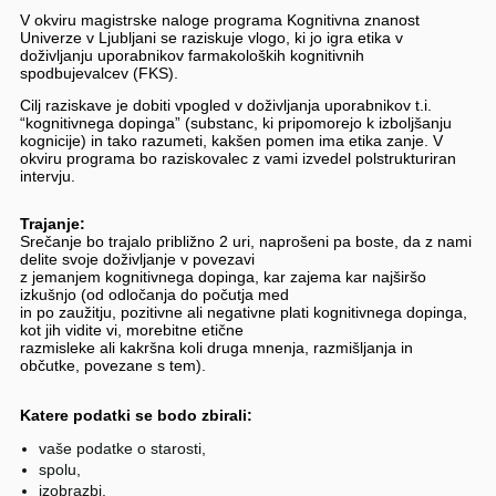
V okviru magistrske naloge programa Kognitivna znanost
Univerze v Ljubljani se raziskuje vlogo, ki jo igra etika v
doživljanju uporabnikov farmakoloških kognitivnih
spodbujevalcev (FKS).
Cilj raziskave je dobiti vpogled v doživljanja uporabnikov t.i.
“kognitivnega dopinga” (substanc, ki pripomorejo k izboljšanju
kognicije) in tako razumeti, kakšen pomen ima etika zanje. V
okviru programa bo raziskovalec z vami izvedel polstrukturiran
intervju.
Trajanje:
Srečanje bo trajalo približno 2 uri, naprošeni pa boste, da z nami
delite svoje doživljanje v povezavi
z jemanjem kognitivnega dopinga, kar zajema kar najširšo
izkušnjo (od odločanja do počutja med
in po zaužitju, pozitivne ali negativne plati kognitivnega dopinga,
kot jih vidite vi, morebitne etične
razmisleke ali kakršna koli druga mnenja, razmišljanja in
občutke, povezane s tem).
Katere podatki se bodo zbirali:
vaše podatke o starosti,
spolu,
izobrazbi.