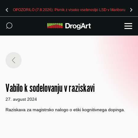
OPOZORILO (7.8.2026): Pivnik z visoko vsebnostjo LSD v Mariboru
Vabilo k sodelovanju v raziskavi
27. avgust 2024
Raziskava za magistrsko nalogo o etiki kognitivnega dopinga.