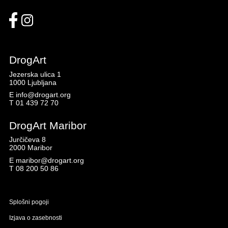
DrogArt
Jezerska ulica 1
1000 Ljubljana
E
info@drogart.org
T
01 439 72 70
DrogArt Maribor
Jurčičeva 8
2000 Maribor
E
maribor@drogart.org
T
08 200 50 86
Splošni pogoji
Izjava o zasebnosti