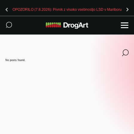
OPOZORILO (7.8.2026): Pivnik z visoko vsebnostjo LSD v Mariboru
No posts found.