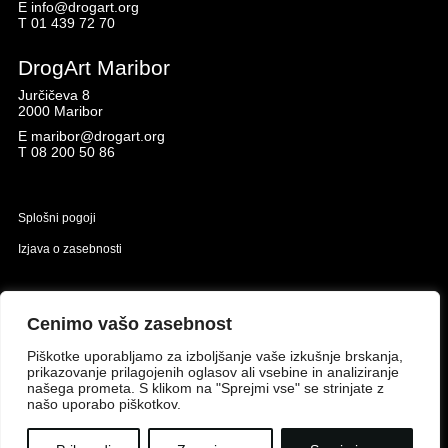
E
info@drogart.org
T
01 439 72 70
DrogArt Maribor
Jurčičeva 8
2000 Maribor
E
maribor@drogart.org
T
08 200 50 86
Splošni pogoji
Izjava o zasebnosti
Naložbo izdelavo spletne strani sofinancirata Republika Slovenija in Evropska unija iz
Evropskega sklada za regionalni razvoj.
Cenimo vašo zasebnost
Piškotke uporabljamo za izboljšanje vaše izkušnje brskanja,
prikazovanje prilagojenih oglasov ali vsebine in analiziranje
našega prometa. S klikom na "Sprejmi vse" se strinjate z
našo uporabo piškotkov.