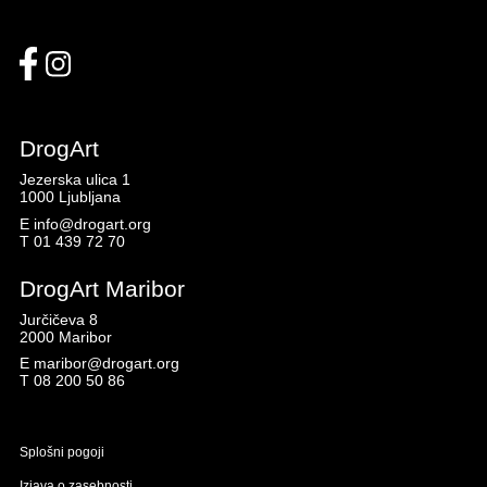
DrogArt
Jezerska ulica 1
1000 Ljubljana
E
info@drogart.org
T
01 439 72 70
DrogArt Maribor
Jurčičeva 8
2000 Maribor
E
maribor@drogart.org
T
08 200 50 86
Splošni pogoji
Izjava o zasebnosti