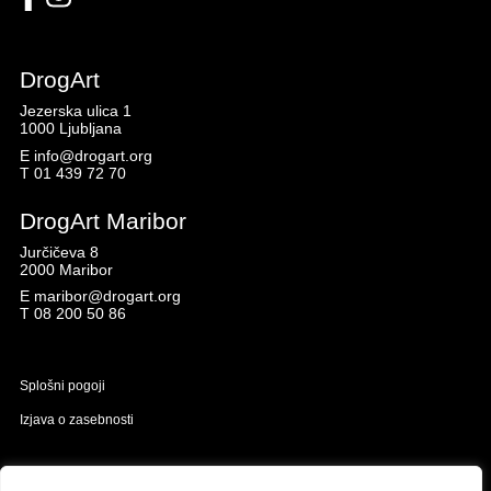
DrogArt
Jezerska ulica 1
1000 Ljubljana
E
info@drogart.org
T
01 439 72 70
DrogArt Maribor
Jurčičeva 8
2000 Maribor
E
maribor@drogart.org
T
08 200 50 86
Splošni pogoji
Izjava o zasebnosti
Naložbo izdelavo spletne strani sofinancirata Republika Slovenija in Evropska unija iz