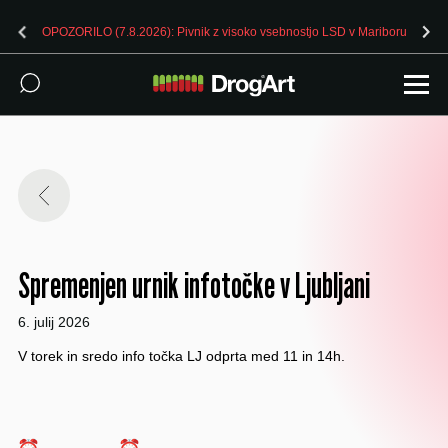
OPOZORILO (7.8.2026): Pivnik z visoko vsebnostjo LSD v Mariboru
Spremenjen urnik infotočke v Ljubljani
6. julij 2026
V torek in sredo info točka LJ odprta med 11 in 14h.