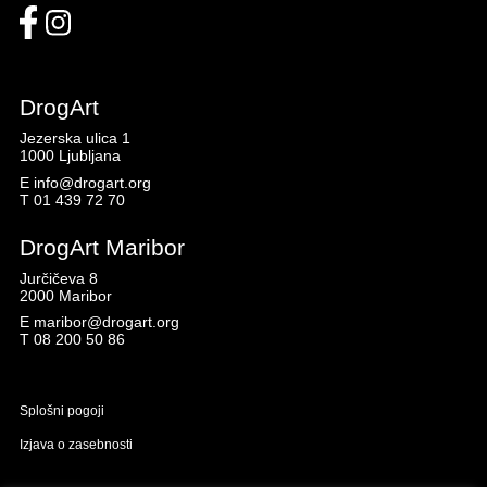
DrogArt
Jezerska ulica 1
1000 Ljubljana
E
info@drogart.org
T
01 439 72 70
DrogArt Maribor
Jurčičeva 8
2000 Maribor
E
maribor@drogart.org
T
08 200 50 86
Splošni pogoji
Izjava o zasebnosti