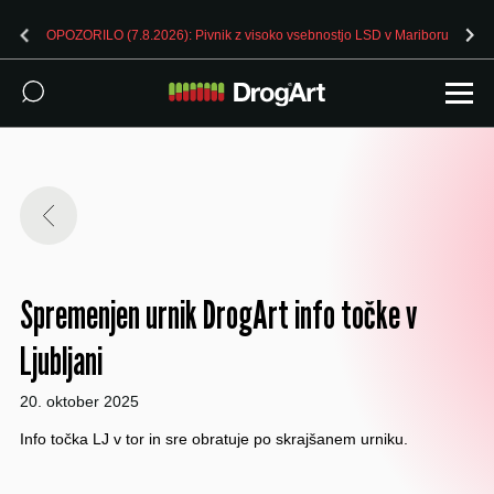
OPOZORILO (7.8.2026): Pivnik z visoko vsebnostjo LSD v Mariboru
Spremenjen urnik DrogArt info točke v
Ljubljani
20. oktober 2025
Info točka LJ v tor in sre obratuje po skrajšanem urniku.