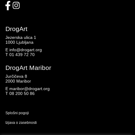
DrogArt
Jezerska ulica 1
1000 Ljubljana
E
info@drogart.org
T
01 439 72 70
DrogArt Maribor
Jurčičeva 8
2000 Maribor
E
maribor@drogart.org
T
08 200 50 86
Splošni pogoji
Izjava o zasebnosti