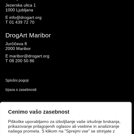
Jezerska ulica 1
1000 Ljubljana
E
info@drogart.org
T
01 439 72 70
DrogArt Maribor
Jurčičeva 8
2000 Maribor
E
maribor@drogart.org
T
08 200 50 86
Splošni pogoji
Izjava o zasebnosti
Naložbo izdelavo spletne strani sofinancirata Republika Slovenija in Evropska unija iz
Evropskega sklada za regionalni razvoj.
Cenimo vašo zasebnost
Piškotke uporabljamo za izboljšanje vaše izkušnje brskanja,
prikazovanje prilagojenih oglasov ali vsebine in analiziranje
našega prometa. S klikom na "Sprejmi vse" se strinjate z