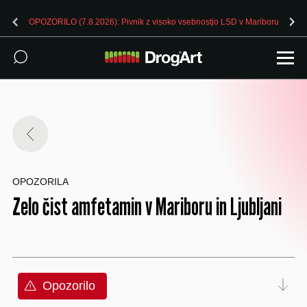
OPOZORILO (7.8.2026): Pivnik z visoko vsebnostjo LSD v Mariboru
OPOZORILA
Zelo čist amfetamin v Mariboru in Ljubljani
Opozorilo