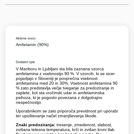
Aktivne snovi
Amfetamin (90%)
Dodaten opis
V Mariboru in Ljubljani sta bila zaznana vzorca
amfetamina z vsebnostjo 90 %. V vzorcih, ki se sicer
pojavljajo v Sloveniji je povprečna vsebnost
amfetamina med 20 in 30%. Vsebnost amfetamina 90
% zato predstavlja večje tveganje za predoziranje in
zaplete, kot sta vročinski udar in amfetaminska
psihoza, ki je pogosto povezana z dolgotrajno
nespečnostjo.
Uporabnikom se zato priporoča previdnost pri uporabi
ter upoštevanje načel zmanjševanja škode.
Znaki predoziranja:
tresenje, zmedenost, slabost,
zvišana telesna temperatura, krči in zvišan krvni tlak.