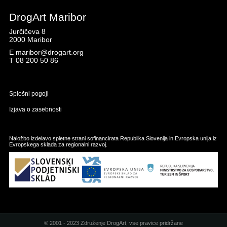
DrogArt Maribor
Jurčičeva 8
2000 Maribor
E
maribor@drogart.org
T
08 200 50 86
Splošni pogoji
Izjava o zasebnosti
Naložbo izdelavo spletne strani sofinancirata Republika Slovenija in Evropska unija iz
Evropskega sklada za regionalni razvoj.
© 2001 - 2023 Združenje DrogArt, vse pravice pridržane