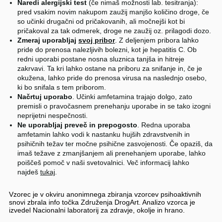
Naredi alergijski test
(če nimaš možnosti lab. tesitranja):
pred vsakim novim nakupom zaužij manjšo količino droge, če
so učinki drugačni od pričakovanih, ali močnejši kot bi
pričakoval za tak odmerek, droge ne zaužij oz. prilagodi dozo.
Zmeraj uporabljaj
svoj pribor
. Z deljenjem pribora lahko
pride do prenosa nalezljivih bolezni, kot je hepatitis C. Ob
redni uporabi postane nosna sluznica tanjša in hitreje
zakrvavi. Ta kri lahko ostane na priboru za snifanje in, če je
okužena, lahko pride do prenosa virusa na naslednjo osebo,
ki bo snifala s tem priborom.
Načrtuj uporabo
. Učinki amfetamina trajajo dolgo, zato
premisli o pravočasnem prenehanju uporabe in se tako izogni
neprijetni nespečnosti.
Ne uporabljaj preveč in prepogosto
. Redna uporaba
amfetamin lahko vodi k nastanku hujših zdravstvenih in
psihičnih težav ter močne psihične zasvojenosti. Če opaziš, da
imaš težave z zmanjšanjem ali prenehanjem uporabe, lahko
poiščeš pomoč v naši svetovalnici. Več informacij lahko
najdeš
tukaj
.
Vzorec je v okviru anonimnega zbiranja vzorcev psihoaktivnih
snovi zbrala info točka Združenja DrogArt. Analizo vzorca je
izvedel Nacionalni laboratorij za zdravje, okolje in hrano.