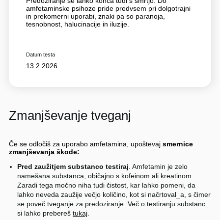
Predoziranje se lahko konča tudi s smrtjo. Do
amfetaminske psihoze pride predvsem pri dolgotrajni
in prekomerni uporabi, znaki pa so paranoja,
tesnobnost, halucinacije in iluzije.
Datum testa
13.2.2026
Zmanjševanje tveganj
Če se odločiš za uporabo amfetamina, upoštevaj
smernice
zmanjševanja škode:
Pred zaužitjem substanco testiraj
. Amfetamin je zelo
namešana substanca, običajno s kofeinom ali kreatinom.
Zaradi tega močno niha tudi čistost, kar lahko pomeni, da
lahko neveda zaužije večjo količino, kot si načrtoval_a, s čimer
se poveč tveganje za predoziranje. Več o testiranju substanc
si lahko prebereš
tukaj
.