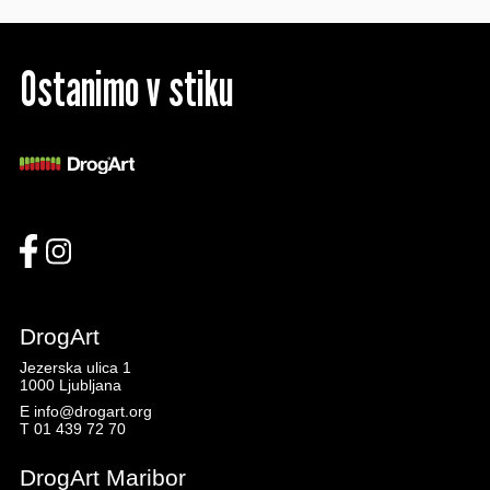
Ostanimo v stiku
DrogArt
Jezerska ulica 1
1000 Ljubljana
E
info@drogart.org
T
01 439 72 70
DrogArt Maribor