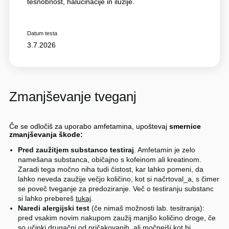
tesnobnost, halucinacije in iluzije.
Datum testa
3.7.2026
Zmanjševanje tveganj
Če se odločiš za uporabo amfetamina, upoštevaj
smernice
zmanjševanja škode:
Pred zaužitjem substanco testiraj
. Amfetamin je zelo
namešana substanca, običajno s kofeinom ali kreatinom.
Zaradi tega močno niha tudi čistost, kar lahko pomeni, da
lahko neveda zaužije večjo količino, kot si načrtoval_a, s čimer
se poveč tveganje za predoziranje. Več o testiranju substanc
si lahko prebereš
tukaj
.
Naredi alergijski test
(če nimaš možnosti lab. tesitranja):
pred vsakim novim nakupom zaužij manjšo količino droge, če
so učinki drugačni od pričakovanih, ali močnejši kot bi