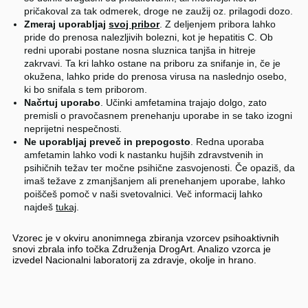
pričakoval za tak odmerek, droge ne zaužij oz. prilagodi dozo.
Zmeraj uporabljaj
svoj pribor
. Z deljenjem pribora lahko
pride do prenosa nalezljivih bolezni, kot je hepatitis C. Ob
redni uporabi postane nosna sluznica tanjša in hitreje
zakrvavi. Ta kri lahko ostane na priboru za snifanje in, če je
okužena, lahko pride do prenosa virusa na naslednjo osebo,
ki bo snifala s tem priborom.
Načrtuj uporabo
. Učinki amfetamina trajajo dolgo, zato
premisli o pravočasnem prenehanju uporabe in se tako izogni
neprijetni nespečnosti.
Ne uporabljaj preveč in prepogosto
. Redna uporaba
amfetamin lahko vodi k nastanku hujših zdravstvenih in
psihičnih težav ter močne psihične zasvojenosti. Če opaziš, da
imaš težave z zmanjšanjem ali prenehanjem uporabe, lahko
poiščeš pomoč v naši svetovalnici. Več informacij lahko
najdeš
tukaj
.
Vzorec je v okviru anonimnega zbiranja vzorcev psihoaktivnih
snovi zbrala info točka Združenja DrogArt. Analizo vzorca je
izvedel Nacionalni laboratorij za zdravje, okolje in hrano.