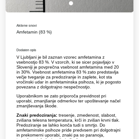
1
Aktivne snovi
Amfetamin (83 %)
Dodaten opis
V Ljubljani je bil zaznan vzorec amfetamina z
vsebnostjo 83 %. V vzorcih, ki se sicer pojavljajo v
Sloveniji je povprečna vsebnost amfetamina med 20
in 30%. Vsebnost amfetamina 83 % zato predstavlja
večje tveganje za predoziranje in zaplete, kot sta
vročinski udar in amfetaminska psihoza, ki je pogosto
povezana z dolgotrajno nespečnostjo.
Uporabnikom se zato priporoča previdnost pri
uporabi, zmanjšanje odmerkov ter upoštevanje načel
zmanjševanja škode.
Znaki predoziranja:
tresenje, zmedenost, slabost,
zvišana telesna temperatura, krči in zvišan krvni tlak.
Predoziranje se lahko konča tudi s smrtjo. Do
amfetaminske psihoze pride predvsem pri dolgotrajni
in prekomerni uporabi, znaki pa so paranoja,