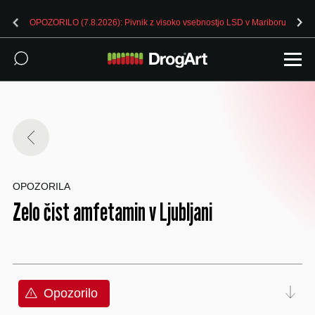
OPOZORILO (7.8.2026): Pivnik z visoko vsebnostjo LSD v Mariboru
OPOZORILA
Zelo čist amfetamin v Ljubljani
Opozorilo