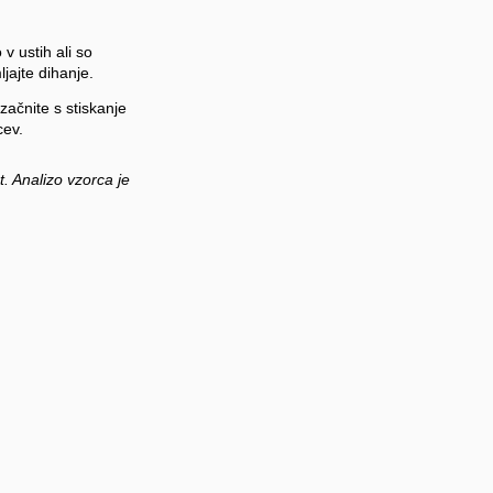
v ustih ali so
jajte dihanje.
 začnite s stiskanje
cev.
. Analizo vzorca je