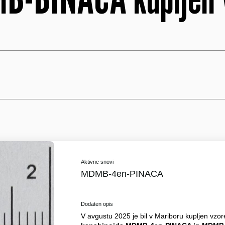
Aktivne snovi
MDMB-4en-PINACA
Dodaten opis
V avgustu 2025 je bil v Mariboru kupljen vzor