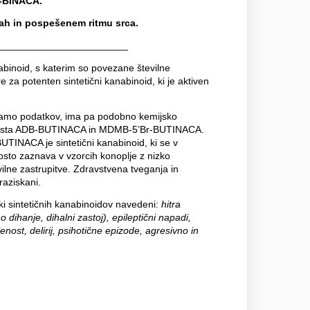
-BINACA.
ah in pospešenem ritmu srca.
________________________
nabinoid, s katerim so povezane številne
e za potenten sintetični kanabinoid, ki je aktiven
mamo podatkov, ima pa podobno kemijsko
, kot sta ADB-BUTINACA in MDMB-5’Br-BUTINACA.
INACA je sintetični kanabinoid, ki se v
osto zaznava v vzorcih konoplje z nizko
ilne zastrupitve. Zdravstvena tveganja in
aziskani.
nki sintetičnih kanabinoidov navedeni:
hitra
 dihanje, dihalni zastoj), epileptični napadi,
ost, delirij, psihotične epizode, agresivno in