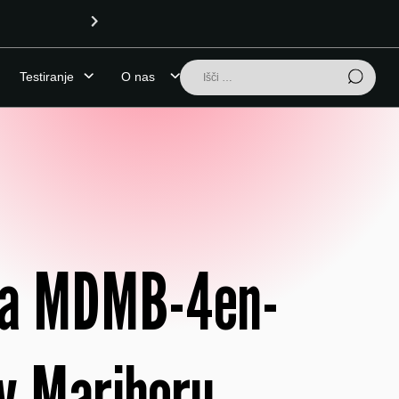
OPOZORILO (24.7.2026):
Išči:
Testiranje
O nas
oma MDMB-4en-
v Mariboru