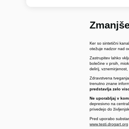
Zmanjše
Ker so sintetični ka
otežuje nadzor nad od
Zastrupitev lahko vklj
bolečine v prsih, mio
delirij, vznemirjenost
Zdravstvena tveganja 
trenutno znane inform
predstavlja zelo vis
Ne uporabljaj v kom
depresivno na centraln
privedejo do življenjs
Pred uporabo substanc
www.testi.drogart.org