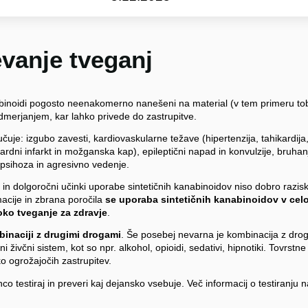
vanje tveganj
nabinoidi pogosto neenakomerno nanešeni na material (v tem primeru t
merjanjem, kar lahko privede do zastrupitve.
učuje: izgubo zavesti, kardiovaskularne težave (hipertenzija, tahikardija,
kardni infarkt in možganska kap), epileptični napad in konvulzije, bruha
, psihoza in agresivno vedenje.
in dolgoročni učinki uporabe sintetičnih kanabinoidov niso dobro razis
acije in zbrana poročila
se uporaba sintetičnih kanabinoidov v celo
oko tveganje za zdravje
.
binaciji z drugimi drogami
. Še posebej nevarna je kombinacija z drog
i živčni sistem, kot so npr. alkohol, opioidi, sedativi, hipnotiki. Tovrstn
ko ogrožajočih zastrupitev.
o testiraj in preveri kaj dejansko vsebuje. Več informacij o testiranju 