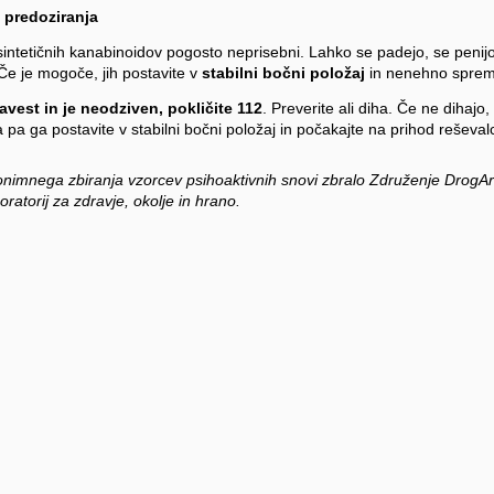
 predoziranja
sintetičnih kanabinoidov pogosto neprisebni. Lahko se padejo, se penijo 
 Če je mogoče, jih postavite v
stabilni bočni položaj
in nenehno spreml
avest in je neodziven, pokličite 112
. Preverite ali diha. Če ne dihajo,
 pa ga postavite v stabilni bočni položaj in počakajte na prihod reševal
onimnega zbiranja vzorcev psihoaktivnih snovi zbralo Združenje DrogArt
oratorij za zdravje, okolje in hrano.