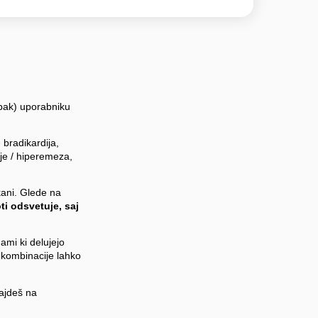
obak) uporabniku
 bradikardija,
nje / hiperemeza,
kani. Glede na
ti odsvetuje, saj
ami ki delujejo
e kombinacije lahko
najdeš na