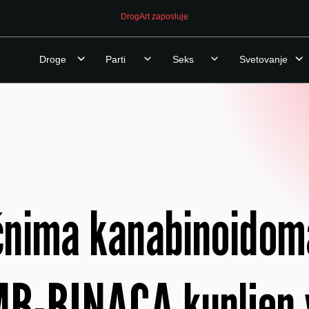
DrogArt zaposluje
Droge
Parti
Seks
Svetovanje
ičnima kanabinoid
B-BINACA kupljen 