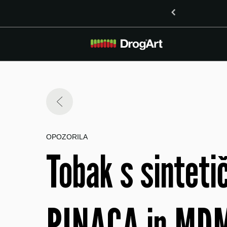
o vsebnostjo LSD v Mariboru
OPOZORILA
Tobak s sintet
PINACA in MDM