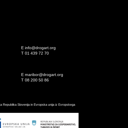
E
info@drogart.org
T
01 439 72 70
E
maribor@drogart.org
T
08 200 50 86
ata Republika Slovenija in Evropska unija iz Evropskega