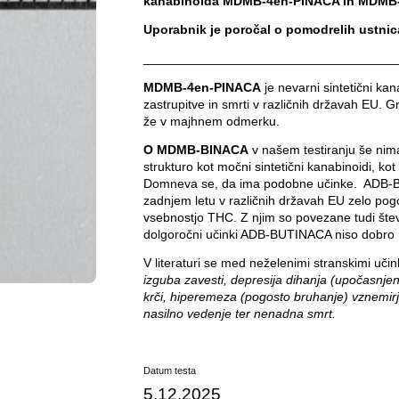
kanabinoida MDMB-4en-PINACA in MDMB
Uporabnik je poročal o pomodrelih ustnic
___________________________________
MDMB-4en-PINACA
je nevarni sintetični ka
zastrupitve in smrti v različnih državah EU. Gr
že v majhnem odmerku.
O MDMB-BINACA
v našem testiranju še ni
strukturo kot močni sintetični kanabinoidi
Domneva se, da ima podobne učinke. ADB-BUT
zadnjem letu v različnih državah EU zelo pog
vsebnostjo THC. Z njim so povezane tudi štev
dolgoročni učinki ADB-BUTINACA niso dobro r
V literaturi se med neželenimi stranskimi uči
izguba zavesti, depresija dihanja (upočasnjeno
krči, hiperemeza (pogosto bruhanje) vznemirjen
nasilno vedenje ter nenadna smrt.
Datum testa
5.12.2025