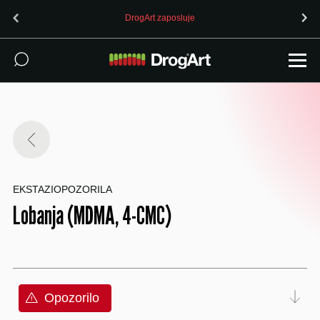
DrogArt zaposluje
EKSTAZI
OPOZORILA
Lobanja (MDMA, 4-CMC)
Opozorilo