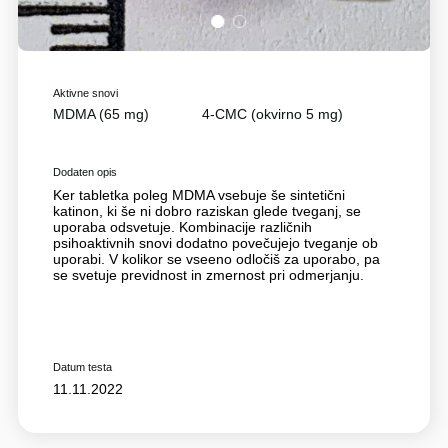
1
2
Aktivne snovi
MDMA (65 mg)
4-CMC (okvirno 5 mg)
Dodaten opis
Ker tabletka poleg MDMA vsebuje še sintetični
katinon, ki še ni dobro raziskan glede tveganj, se
uporaba odsvetuje. Kombinacije različnih
psihoaktivnih snovi dodatno povečujejo tveganje ob
uporabi. V kolikor se vseeno odločiš za uporabo, pa
se svetuje previdnost in zmernost pri odmerjanju.
Datum testa
11.11.2022