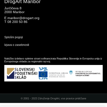
DrogArt Maribor
Jurčičeva 8
2000 Maribor
E
maribor@drogart.org
T
08 200 50 86
Splošni pogoji
Izjava o zasebnosti
Naložbo izdelavo spletne strani sofinancirata Republika Slovenija in Evropska unija iz
Evropskega sklada za regionalni razvoj.
© 2001 - 2023 Združenje DrogArt, vse pravice pridržane