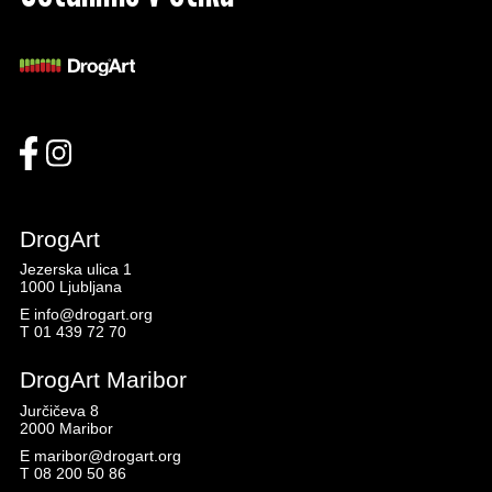
DrogArt
Jezerska ulica 1
1000 Ljubljana
E
info@drogart.org
T
01 439 72 70
DrogArt Maribor
Jurčičeva 8
2000 Maribor
E
maribor@drogart.org
T
08 200 50 86