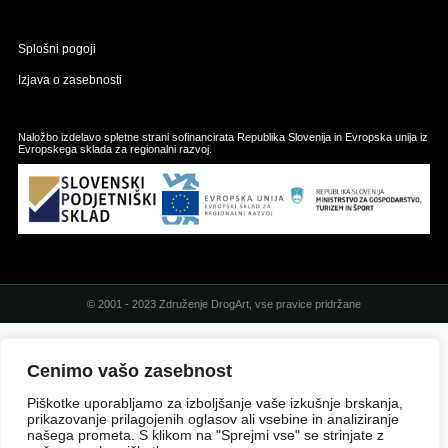
Splošni pogoji
Izjava o zasebnosti
Naložbo izdelavo spletne strani sofinancirata Republika Slovenija in Evropska unija iz
Evropskega sklada za regionalni razvoj.
© 2001 - 2023 Združenje DrogArt, vse pravice pridržane
Cenimo vašo zasebnost
Piškotke uporabljamo za izboljšanje vaše izkušnje brskanja,
prikazovanje prilagojenih oglasov ali vsebine in analiziranje
našega prometa. S klikom na "Sprejmi vse" se strinjate z