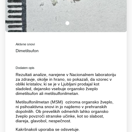
1
Aktivne snovi
Dimetilsufon
Dodaten opis
Rezultati analize, narejene v Nacionalnem laboratoriju
za zdravje, okolje in hrano, so pokazali, da vzorec v
obliki kristalov, ki se je v Ljubljani prodajal kot
sladoled, dejansko vsebuje organsko žveplo
dimetilsufon ali metilsulfonilmetan.
Metilsulfonilmetan (MSM) oziroma organsko žveplo,
ni psihoaktivna snovi in jo najdemo v prehranskih
dopolnilih. Ob prevelikih odmerkih lahko organsko
žveplo povzroči stranske učinke, kot so slabost,
diareja, glavobol, nespečnost.
Kakršnakoli uporaba se odsvetuje.