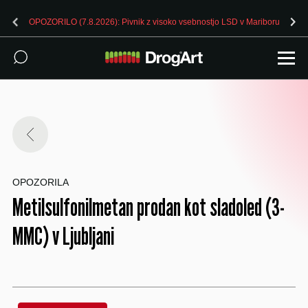
OPOZORILO (7.8.2026): Pivnik z visoko vsebnostjo LSD v Mariboru
OPOZORILA
Metilsulfonilmetan prodan kot sladoled (3-
MMC) v Ljubljani