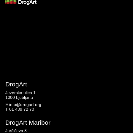
DrogArt
Jezerska ulica 1
1000 Ljubljana
E
info@drogart.org
T
01 439 72 70
DrogArt Maribor
Jurčičeva 8
2000 Maribor
E
maribor@drogart.org
T
08 200 50 86
Splošni pogoji