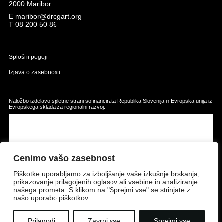
Izjava o zasebnosti
Naložbo izdelavo spletne strani sofinancirata Republika Slovenija in Evropska unija iz
Evropskega sklada za regionalni razvoj.
© 2001 - 2023 Združenje DrogArt, vse pravice pridržane
Cenimo vašo zasebnost
Piškotke uporabljamo za izboljšanje vaše izkušnje brskanja,
prikazovanje prilagojenih oglasov ali vsebine in analiziranje
našega prometa. S klikom na "Sprejmi vse" se strinjate z
našo uporabo piškotkov.
Prilagodi
Zavrni vse
Sprejmi vse