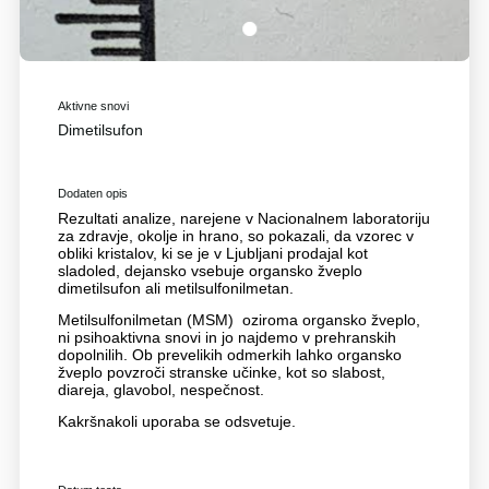
1
Aktivne snovi
Dimetilsufon
Dodaten opis
Rezultati analize, narejene v Nacionalnem laboratoriju
za zdravje, okolje in hrano, so pokazali, da vzorec v
obliki kristalov, ki se je v Ljubljani prodajal kot
sladoled, dejansko vsebuje organsko žveplo
dimetilsufon ali metilsulfonilmetan.
Metilsulfonilmetan (MSM) oziroma organsko žveplo,
ni psihoaktivna snovi in jo najdemo v prehranskih
dopolnilih. Ob prevelikih odmerkih lahko organsko
žveplo povzroči stranske učinke, kot so slabost,
diareja, glavobol, nespečnost.
Kakršnakoli uporaba se odsvetuje.