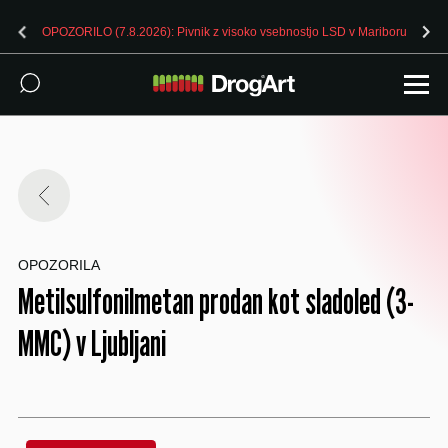
OPOZORILO (7.8.2026): Pivnik z visoko vsebnostjo LSD v Mariboru
OPOZORILA
Metilsulfonilmetan prodan kot sladoled (3-
MMC) v Ljubljani