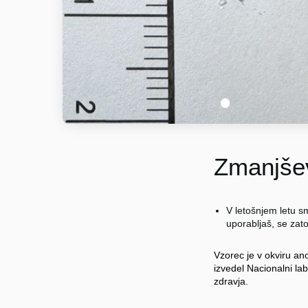
1
Zmanjšev
V letošnjem letu sm
uporabljaš, se za
Vzorec je v okviru an
izvedel Nacionalni lab
zdravja.