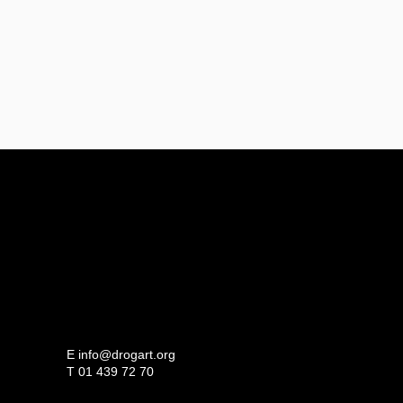
E
info@drogart.org
T
01 439 72 70