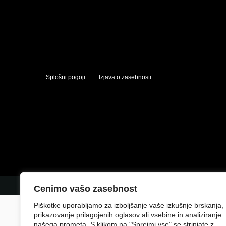
Splošni pogoji
Izjava o zasebnosti
Cenimo vašo zasebnost
Piškotke uporabljamo za izboljšanje vaše izkušnje brskanja,
prikazovanje prilagojenih oglasov ali vsebine in analiziranje
našega prometa. S klikom na "Sprejmi vse" se strinjate z