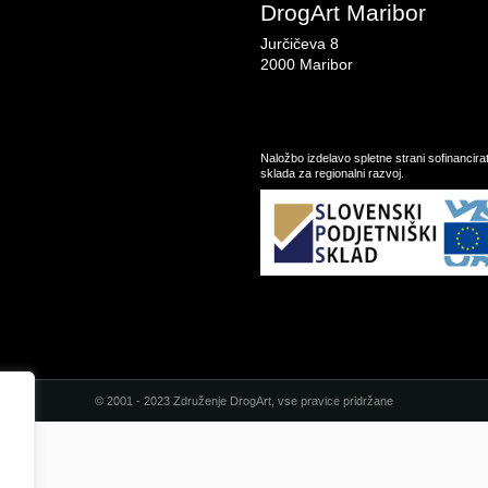
DrogArt Maribor
Jurčičeva 8
2000 Maribor
Naložbo izdelavo spletne strani sofinancir
sklada za regionalni razvoj.
© 2001 - 2023 Združenje DrogArt, vse pravice pridržane