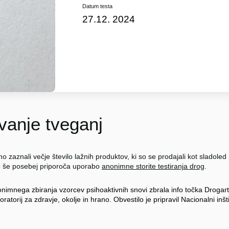
Datum testa
27.12. 2024
anje tveganj
o zaznali večje število lažnih produktov, ki so se prodajali kot sladol
to še posebej priporoča uporabo
anonimne storite testiranja drog
.
onimnega zbiranja vzorcev psihoaktivnih snovi zbrala info točka Drogart
oratorij za zdravje, okolje in hrano. Obvestilo je pripravil Nacionalni inš