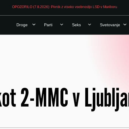
OPOZORILO (7.8.2026): Pivnik z visoko vsebnostjo LSD v Mariboru
Droge
Parti
Seks
Svetovanje
ot 2-MMC v Ljublja