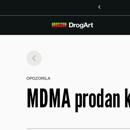
inoidoma delta-8-THO in delta-9-THO v Mariboru
OPOZORILA
MDMA prodan k