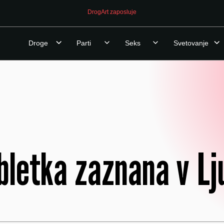
DrogArt zaposluje
Droge
Parti
Seks
Svetovanje
letka zaznana v Lju