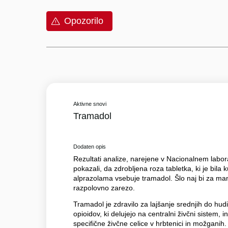
Opozorilo
Aktivne snovi
Tramadol
Dodaten opis
Rezultati analize, narejene v Nacionalnem labora
pokazali, da zdrobljena roza tabletka, ki je bila
alprazolama vsebuje tramadol. Šlo naj bi za manj
razpolovno zarezo.
Tramadol je zdravilo za lajšanje srednjih do hud
opioidov, ki delujejo na centralni živčni sistem, 
specifične živčne celice v hrbtenici in možganih.