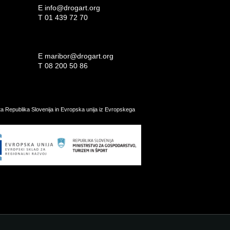
E
info@drogart.org
T
01 439 72 70
E
maribor@drogart.org
T
08 200 50 86
ata Republika Slovenija in Evropska unija iz Evropskega