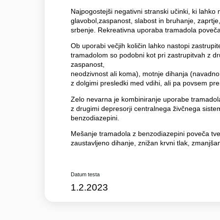
Najpogostejši negativni stranski učinki, ki lahko
glavobol,zaspanost, slabost in bruhanje, zaprtje
srbenje. Rekreativna uporaba tramadola poveča 
Ob uporabi večjih količin lahko nastopi zastrupi
tramadolom so podobni kot pri zastrupitvah z dr
zaspanost,
neodzivnost ali koma), motnje dihanja (navadn
z dolgimi presledki med vdihi, ali pa povsem pre
Zelo nevarna je kombiniranje uporabe tramadola
z drugimi depresorji centralnega živčnega siste
benzodiazepini.
Mešanje tramadola z benzodiazepini poveča tve
zaustavljeno dihanje, znižan krvni tlak, zmanjšan
Datum testa
1.2.2023