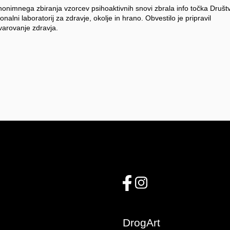
anonimnega zbiranja vzorcev psihoaktivnih snovi zbrala info točka Društ
onalni laboratorij za zdravje, okolje in hrano. Obvestilo je pripravil
 varovanje zdravja.
DrogArt