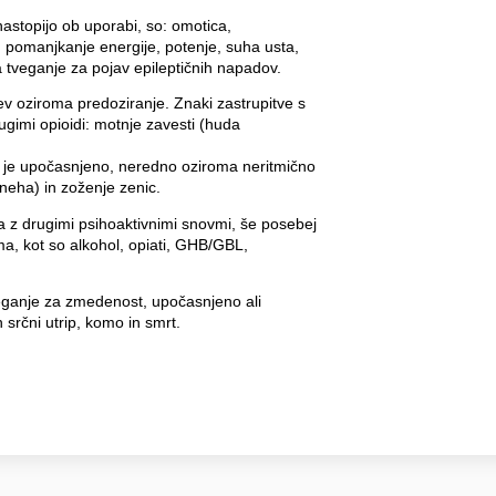
 nastopijo ob uporabi, so: omotica,
, pomanjkanje energije, potenje, suha usta,
tveganje za pojav epileptičnih napadov.
tev oziroma predoziranje. Znaki zastrupitve s
ugimi opioidi: motnje zavesti (huda
o je upočasnjeno, neredno oziroma neritmično
neha) in zoženje zenic.
 z drugimi psihoaktivnimi snovmi, še posebej
ma, kot so alkohol, opiati, GHB/GBL,
ganje za zmedenost, upočasnjeno ali
 srčni utrip, komo in smrt.