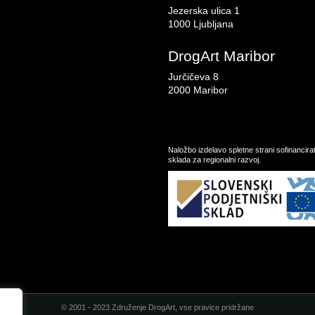
Jezerska ulica 1
1000 Ljubljana
DrogArt Maribor
Jurčičeva 8
2000 Maribor
Naložbo izdelavo spletne strani sofinancir
sklada za regionalni razvoj.
© 2001 - 2023 Združenje DrogArt, vse pravice pridržane