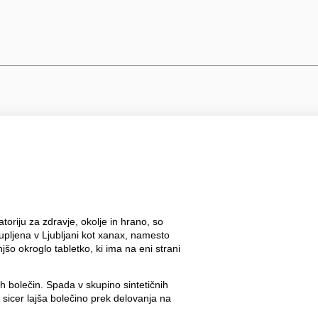
toriju za zdravje, okolje in hrano, so
 kupljena v Ljubljani kot xanax, namesto
šo okroglo tabletko, ki ima na eni strani
ih bolečin. Spada v skupino sintetičnih
in sicer lajša bolečino prek delovanja na