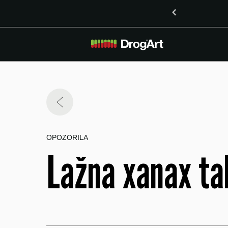
o vsebnostjo LSD v Mariboru
OPOZORILA
Lažna xanax tab