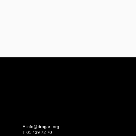
E
info@drogart.org
T
01 439 72 70