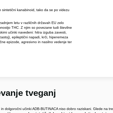
n sintetični kanabinoid, tako da se po videzu
zadnjem letu v različnih državah EU zelo
bnostjo THC. Z njim so povezane tudi številne
skimi učinki navedeni: hitra izguba zavesti,
astoj), epileptični napadi, krči, hiperemeza
ične epizode, agresivno in nasilno vedenje ter
vanje tveganj
 in dolgoročni učinki ADB-BUTINACA niso dobro raziskani. Glede na tr