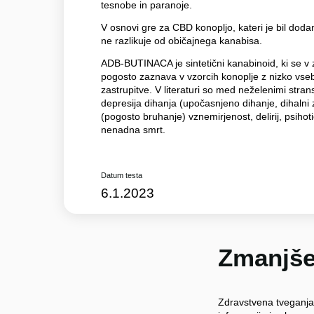
tesnobe in paranoje.
V osnovi gre za CBD konopljo, kateri je bil doda
ne razlikuje od običajnega kanabisa.
ADB-BUTINACA je sintetični kanabinoid, ki se v 
pogosto zaznava v vzorcih konoplje z nizko vse
zastrupitve. V literaturi so med neželenimi stran
depresija dihanja (upočasnjeno dihanje, dihalni z
(pogosto bruhanje) vznemirjenost, delirij, psihot
nenadna smrt.
Datum testa
6.1.2023
Zmanjše
Zdravstvena tveganja