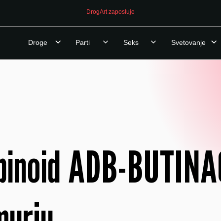
DrogArt zaposluje
Droge
Parti
Seks
Svetovanje
abinoid ADB-BUTINA
murju