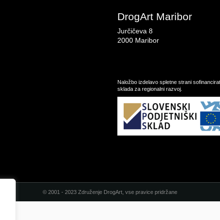
DrogArt Maribor
Jurčičeva 8
2000 Maribor
Naložbo izdelavo spletne strani sofinancir
sklada za regionalni razvoj.
© 2001 - 2023 Združenje DrogArt, vse pravice pridržane