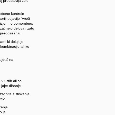
aj predstavlja zelo
 nobene kontrole
riji pojavijo “vroči
 je izjemno pomembno,
 začnejo delovati zato
predoziranju.
ami ki delujejo
e kombinacije lahko
najdeš na
v ustih ali so
jajte dihanje.
 začnite s stiskanje
cev.
ženja
o je