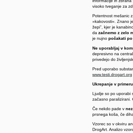
informacije in zbrana
visoko tveganje za zd
Potentnost mešanic za 
»kakovosti«. Znano je, 
žepi”, kjer je kanabi
da
začnemo z zelo
je nujno
počakati po
Ne uporabljaj v kom
depresivno na centraln
privedejo do življenjs
Pred uporabo substanc
www.testi.drogart.org
Ukrepanje v primeru
Ljudje so po uporabi 
začasno paralizirani.
Če nekdo pade v
nez
prsnega koša, če diha
Vzorec so v okviru an
DrogArt. Analizo vzorc