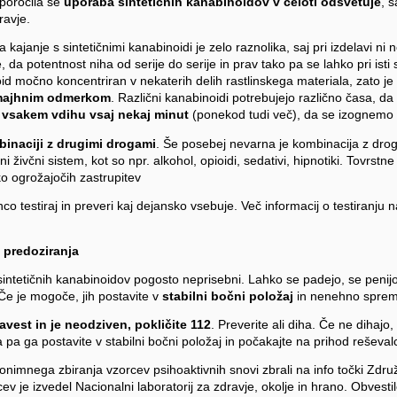
 poročila se
uporaba sintetičnih kanabinoidov
v celoti odsvetuje
, s
ravje.
kajanje s sintetičnimi kanabinoidi je zelo raznolika, saj pri izdelavi ni
da potentnost niha od serije do serije in prav tako pa se lahko pri isti se
noid močno koncentriran v nekaterih delih rastlinskega materiala, zato
 majhnim odmerkom
. Različni kanabinoidi potrebujejo različno časa, da
 vsakem vdihu vsaj nekaj minut
(ponekod tudi več), da se izognemo 
binaciji z drugimi drogami
. Še posebej nevarna je kombinacija z drog
i živčni sistem, kot so npr. alkohol, opioidi, sedativi, hipnotiki. Tovrstn
ko ogrožajočih zastrupitev
o testiraj in preveri kaj dejansko vsebuje. Več informacij o testiranju 
 predoziranja
sintetičnih kanabinoidov pogosto neprisebni. Lahko se padejo, se penijo 
 Če je mogoče, jih postavite v
stabilni bočni položaj
in nenehno spreml
avest in je neodziven, pokličite 112
. Preverite ali diha. Če ne dihajo,
 pa ga postavite v stabilni bočni položaj in počakajte na prihod reševal
onimnega zbiranja vzorcev psihoaktivnih snovi zbrali na info točki Zdru
ev je izvedel Nacionalni laboratorij za zdravje, okolje in hrano. Obvestil