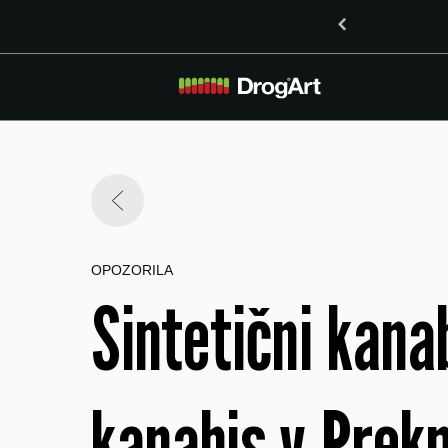
o vsebnostjo LSD v Mariboru
OPOZORILA
Sintetični kan
kanabis v Prek