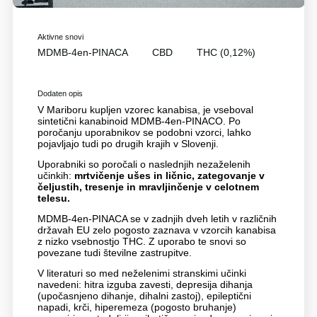
Aktivne snovi
MDMB-4en-PINACA
CBD
THC (0,12%)
Dodaten opis
V Mariboru kupljen vzorec kanabisa, je vseboval
sintetični kanabinoid MDMB-4en-PINACO. Po
poročanju uporabnikov se podobni vzorci, lahko
pojavljajo tudi po drugih krajih v Slovenji.
Uporabniki so poročali o naslednjih nezaželenih
učinkih:
m
rtvičenje ušes in ličnic, zategovanje v
čeljustih, tresenje in mravljinčenje v celotnem
telesu.
MDMB-4en-PINACA se v zadnjih dveh letih v različnih
državah EU zelo pogosto zaznava v vzorcih kanabisa
z nizko vsebnostjo THC. Z uporabo te snovi so
povezane tudi številne zastrupitve.
V literaturi so med neželenimi stranskimi učinki
navedeni: hitra izguba zavesti, depresija dihanja
(upočasnjeno dihanje, dihalni zastoj), epileptični
napadi, krči, hiperemeza (pogosto bruhanje)