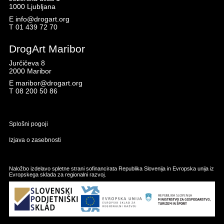
1000 Ljubljana
E
info@drogart.org
T
01 439 72 70
DrogArt Maribor
Jurčičeva 8
2000 Maribor
E
maribor@drogart.org
T
08 200 50 86
Splošni pogoji
Izjava o zasebnosti
Naložbo izdelavo spletne strani sofinancirata Republika Slovenija in Evropska unija iz
Evropskega sklada za regionalni razvoj.