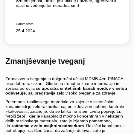
vznemirjenost, delirij, psihotične epizode, agresivno in
nasilno vedenje ter nenadna smrt.
Datum testa
25.4.2024
Zmanjševanje tveganj
Zdravstvena tveganja in dolgoročni učinki MDMB-4en-PINACA
niso dobro raziskani. Glede na trenutno znane informacije in
zbrana poročila se
uporaba sintetičnih kanabinoidov
v celoti
odsvetuje
, saj predstavlja zelo visoko tveganje za zdravje.
Potentnost rastlinskega materiala za kajenje s sintetičnimi
kanabinoidi je zelo raznolika, saj pri izdelavi ni nobene kontrole
»kakovosti«. Znano je, da se lahko na istem cvetu pojavijo t.i.
“vroči žepi”, kjer je kanabinoid močno koncentriran v nekaterih
delih rastlinskega materiala, zato je izjemno pomembno,
da
začnemo z zelo majhnim odmerkom
. Različni kanabinoidi
potrebujejo različno časa, da začnejo delovati zato je