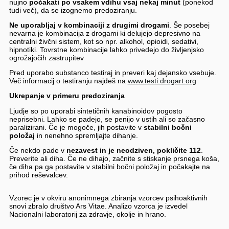
nujno
počakati po vsakem vdihu vsaj nekaj minut
(ponekod
tudi več), da se izognemo predoziranju.
Ne uporabljaj v kombinaciji z drugimi drogami
. Še posebej
nevarna je kombinacija z drogami ki delujejo depresivno na
centralni živčni sistem, kot so npr. alkohol, opioidi, sedativi,
hipnotiki. Tovrstne kombinacije lahko privedejo do življenjsko
ogrožajočih zastrupitev
Pred uporabo substanco testiraj in preveri kaj dejansko vsebuje.
Več informacij o testiranju najdeš na
www.testi.drogart.org
Ukrepanje v primeru predoziranja
Ljudje so po uporabi sintetičnih kanabinoidov pogosto
neprisebni. Lahko se padejo, se penijo v ustih ali so začasno
paralizirani. Če je mogoče, jih postavite v
stabilni bočni
položaj
in nenehno spremljajte dihanje.
Če nekdo pade v
nezavest in je neodziven, pokličite 112
.
Preverite ali diha. Če ne dihajo, začnite s stiskanje prsnega koša,
če diha pa ga postavite v stabilni bočni položaj in počakajte na
prihod reševalcev.
Vzorec je v okviru anonimnega zbiranja vzorcev psihoaktivnih
snovi zbralo društvo Ars Vitae. Analizo vzorca je izvedel
Nacionalni laboratorij za zdravje, okolje in hrano.