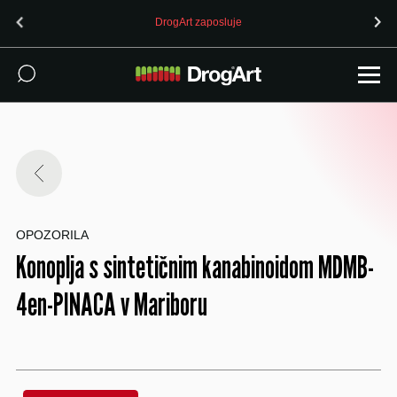
DrogArt zaposluje
OPOZORILA
Konoplja s sintetičnim kanabinoidom MDMB-
4en-PINACA v Mariboru