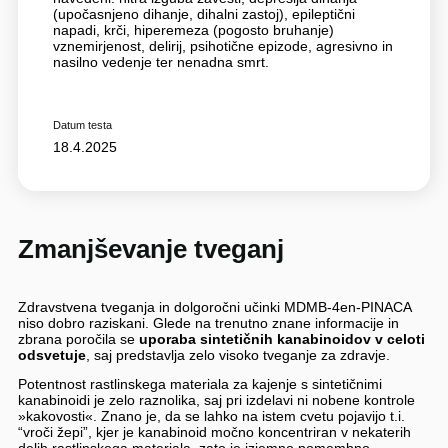
(upočasnjeno dihanje, dihalni zastoj), epileptični
napadi, krči, hiperemeza (pogosto bruhanje)
vznemirjenost, delirij, psihotične epizode, agresivno in
nasilno vedenje ter nenadna smrt.
Datum testa
18.4.2025
Zmanjševanje tveganj
Zdravstvena tveganja in dolgoročni učinki MDMB-4en-PINACA
niso dobro raziskani. Glede na trenutno znane informacije in
zbrana poročila se
uporaba sintetičnih kanabinoidov
v celoti
odsvetuje
, saj predstavlja zelo visoko tveganje za zdravje.
Potentnost rastlinskega materiala za kajenje s sintetičnimi
kanabinoidi je zelo raznolika, saj pri izdelavi ni nobene kontrole
»kakovosti«. Znano je, da se lahko na istem cvetu pojavijo t.i.
“vroči žepi”, kjer je kanabinoid močno koncentriran v nekaterih
delih rastlinskega materiala, zato je izjemno pomembno,