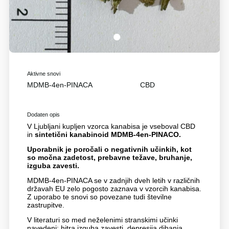
1
Aktivne snovi
MDMB-4en-PINACA
CBD
Dodaten opis
V Ljubljani kupljen vzorca kanabisa je vseboval CBD
in
sintetični kanabinoid MDMB-4en-PINACO.
Uporabnik je poročali o negativnih učinkih, kot
so močna zadetost, prebavne težave, bruhanje,
izguba zavesti.
MDMB-4en-PINACA se v zadnjih dveh letih v različnih
državah EU zelo pogosto zaznava v vzorcih kanabisa.
Z uporabo te snovi so povezane tudi številne
zastrupitve.
V literaturi so med neželenimi stranskimi učinki
navedeni: hitra izguba zavesti, depresija dihanja