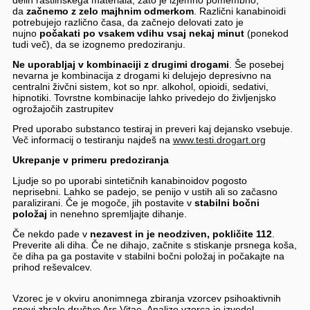
da
začnemo z zelo majhnim odmerkom
. Različni kanabinoidi
potrebujejo različno časa, da začnejo delovati zato je
nujno
počakati po vsakem vdihu vsaj nekaj minut
(ponekod
tudi več), da se izognemo predoziranju.
Ne uporabljaj v kombinaciji z drugimi drogami
. Še posebej
nevarna je kombinacija z drogami ki delujejo depresivno na
centralni živčni sistem, kot so npr. alkohol, opioidi, sedativi,
hipnotiki. Tovrstne kombinacije lahko privedejo do življenjsko
ogrožajočih zastrupitev
Pred uporabo substanco testiraj in preveri kaj dejansko vsebuje.
Več informacij o testiranju najdeš na
www.testi.drogart.org
Ukrepanje v primeru predoziranja
Ljudje so po uporabi sintetičnih kanabinoidov pogosto
neprisebni. Lahko se padejo, se penijo v ustih ali so začasno
paralizirani. Če je mogoče, jih postavite v
stabilni bočni
položaj
in nenehno spremljajte dihanje.
Če nekdo pade v
nezavest in je neodziven, pokličite 112
.
Preverite ali diha. Če ne dihajo, začnite s stiskanje prsnega koša,
če diha pa ga postavite v stabilni bočni položaj in počakajte na
prihod reševalcev.
Vzorec je v okviru anonimnega zbiranja vzorcev psihoaktivnih
snovi zbralo društvo Ars Vitae. Analizo vzorca je izvedel