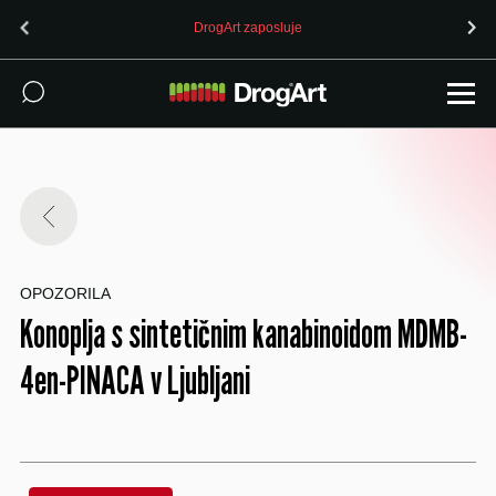
DrogArt zaposluje
OPOZORILA
Konoplja s sintetičnim kanabinoidom MDMB-
4en-PINACA v Ljubljani