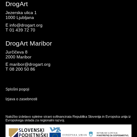
DrogArt
Jezerska ulica 1
1000 Ljubljana
E
info@drogart.org
T
01 439 72 70
DrogArt Maribor
Jurčičeva 8
2000 Maribor
E
maribor@drogart.org
T
08 200 50 86
Splošni pogoji
Izjava o zasebnosti
Naložbo izdelavo spletne strani sofinancirata Republika Slovenija in Evropska unija iz
Evropskega sklada za regionalni razvoj.