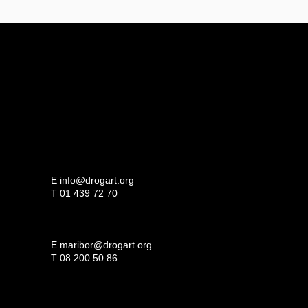
E
info@drogart.org
T
01 439 72 70
E
maribor@drogart.org
T
08 200 50 86