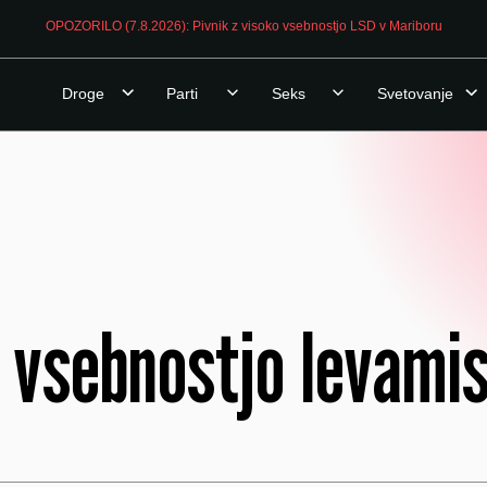
OPOZORILO (7.8.2026): Pivnik z visoko vsebnostjo LSD v Mariboru
Droge
Parti
Seks
Svetovanje
 vsebnostjo levamiso