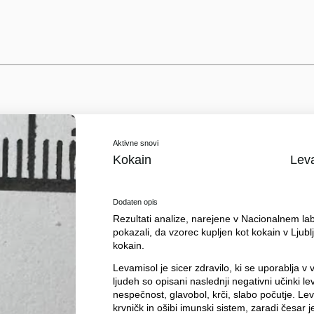
Aktivne snovi
Kokain
Lev
Dodaten opis
Rezultati analize, narejene v Nacionalnem labo
pokazali, da vzorec kupljen kot kokain v Ljub
kokain.
Levamisol je sicer zdravilo, ki se uporablja v 
ljudeh so opisani naslednji negativni učinki le
nespečnost, glavobol, krči, slabo počutje. Le
krvničk in ošibi imunski sistem, zaradi česar