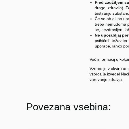
Pred zaužitjem su
droge, zdravila). 
testiranju substan
Če se ob ali po upor
treba nemudoma pok
se, nezdravljen, la
Ne uporabljaj pr
psihičnih težav te
uporabe, lahko poi
Več informacij o koka
Vzorec je v okviru an
vzorca je izvedel Nacio
varovanje zdravja.
Povezana vsebina: