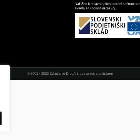
Naložbo izdelavo spletne strani sofinancir
sklada za regionalni razvoj.
© 2001 - 2023 Združenje DrogArt, vse pravice pridržane