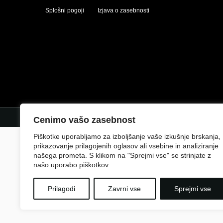
Splošni pogoji
Izjava o zasebnosti
Cenimo vašo zasebnost
Piškotke uporabljamo za izboljšanje vaše izkušnje brskanja,
prikazovanje prilagojenih oglasov ali vsebine in analiziranje
našega prometa. S klikom na "Sprejmi vse" se strinjate z
našo uporabo piškotkov.
Prilagodi
Zavrni vse
Sprejmi vse