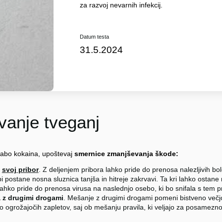
za razvoj nevarnih infekcij.
Datum testa
31.5.2024
anje tveganj
rabo kokaina, upoštevaj
smernice zmanjševanja škode:
j
svoj pribor
. Z deljenjem pribora lahko pride do prenosa nalezljivih bole
 postane nosna sluznica tanjša in hitreje zakrvavi. Ta kri lahko ostane 
 lahko pride do prenosa virusa na naslednjo osebo, ki bo snifala s tem 
 z drugimi drogami
. Mešanje z drugimi drogami pomeni bistveno večj
ko ogrožajočih zapletov, saj ob mešanju pravila, ki veljajo za posamezno