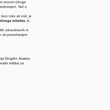
imi snovmi (druge
estiranjem. Več o
levo roko ali vrat, je
rčnega infarkta
, ki
ih zdravstvenih in
em ali prenehanjem
nja DrogArt. Analizo
nalni inštitut za