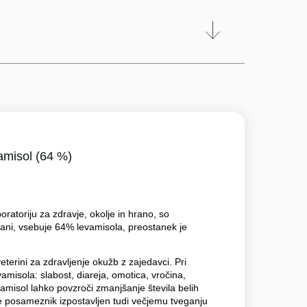
amisol (64 %)
ratoriju za zdravje, okolje in hrano, so
ljani, vsebuje 64% levamisola, preostanek je
veterini za zdravljenje okužb z zajedavci. Pri
vamisola: slabost, diareja, omotica, vročina,
vamisol lahko povzroči zmanjšanje števila belih
 je posameznik izpostavljen tudi večjemu tveganju