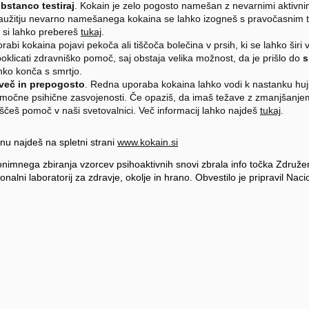
bstanco testiraj
. Kokain je zelo pogosto namešan z nevarnimi aktivn
Zaužitju nevarno namešanega kokaina se lahko izogneš s pravočasnim t
c si lahko prebereš
tukaj
.
abi kokaina pojavi pekoča ali tiščoča bolečina v prsih, ki se lahko širi v 
licati zdravniško pomoč, saj obstaja velika možnost, da je prišlo do
s
hko konča s smrtjo.
eveč in prepogosto
. Redna uporaba kokaina lahko vodi k nastanku hujš
r močne psihične zasvojenosti. Če opaziš, da imaš težave z zmanjšanj
ščeš pomoč v naši svetovalnici. Več informacij lahko najdeš
tukaj
.
inu najdeš na spletni strani
www.kokain.si
onimnega zbiranja vzorcev psihoaktivnih snovi zbrala info točka Združe
nalni laboratorij za zdravje, okolje in hrano. Obvestilo je pripravil Nacio