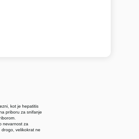
zni, kot je hepatitis
na priboru za snifanje
priborom.
o nevarnost za
 drogo, velikokrat ne