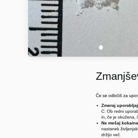
1
Zmanjšev
Če se odločiš za upo
Zmeraj uporablja
C. Ob redni uporabi
in, če je okužena,
Ne mešaj kokaina
nastanek življenjs
držijo več.