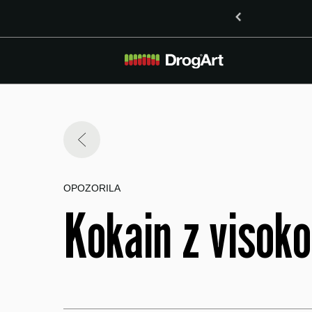
inoidoma delta-8-THO in delta-9-THO v Mariboru
OPOZORILA
Kokain z visoko