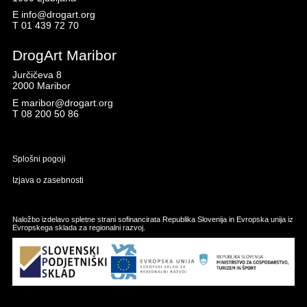
E
info@drogart.org
T
01 439 72 70
DrogArt Maribor
Jurčičeva 8
2000 Maribor
E
maribor@drogart.org
T
08 200 50 86
Splošni pogoji
Izjava o zasebnosti
Naložbo izdelavo spletne strani sofinancirata Republika Slovenija in Evropska unija iz
Evropskega sklada za regionalni razvoj.