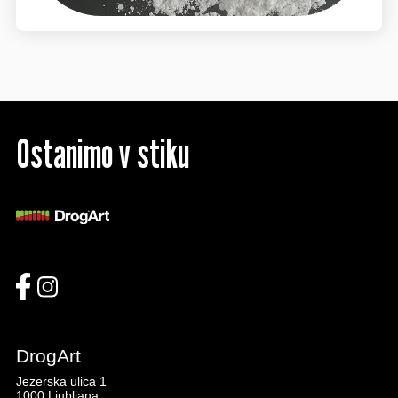
Ostanimo v stiku
DrogArt
Jezerska ulica 1
1000 Ljubljana