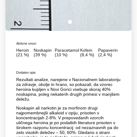
1
Aktivne snovi
Heroin
Noskapin
Paracetamol
Kofein
Papaverin
(21 %)
(39 %)
(10 %)
(8,4 %)
(2,4 %)
Dodaten opis
Rezultati analize, narejene v Nacionalnem laboratoriju
za zdravje, okolje in hrano, so pokazali, da vzorec
heroina kupljen v Novi Gorici vsebuje skoraj 40%
noskapina, poleg nekaterih drugih primesi v manjšem
deležu.
Noskapin ali narkotin je za morfinom drugi
najpomembnejši alkaloid v opiju, prisoten v
koncentracijah 2-8%. V prepovedanih vzorcih
uličnega heroina je po podatkih literature prisoten v
širokem razponu koncentracij: od nezaznavnih pa do
zelo visokih deležev – 50, 60%. Gledano s strani