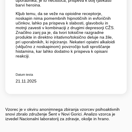
uporabnika, je to nečistoča, prispeva k bolj rjavkasti
barvi heroina.
Kljub temu, da se veže na opioidne receptorje,
noskapin nima pomembnih hipnotičnih in evforičnih
učinkov, lahko pa prispeva k slabosti, glavobolu in
motnji zavesti v kombinaciji z drugimi depresorji CŽS.
Značilno zanj pa je, da tvori toksične razgradne
produkte in direktno iritativno/toksično deluje na žile,
pri uporabnikih, ki injiciranjo. Nekateri opiatni alkaloidi
(vključno z noskapinom) povzročijo tudi sproščanje
histamina, kar lahko dodatno k prispeva k opisani
reakciji.
Datum testa
21.11.2025
Vzorec je v okviru anonimnega zbiranja vzorcev psihoaktivnih
snovi zbralo združenje Šent v Novi Gorici. Analizo vzorca je
izvedel Nacionalni laboratorij za zdravje, okolje in hrano.