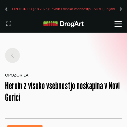
OPOZORILO (7.8.2026): Pivnik z visoko vsebnostjo LSD v Ljubljani
OPOZORILA
Heroin z visoko vsebnostjo noskapina v Novi
Gorici