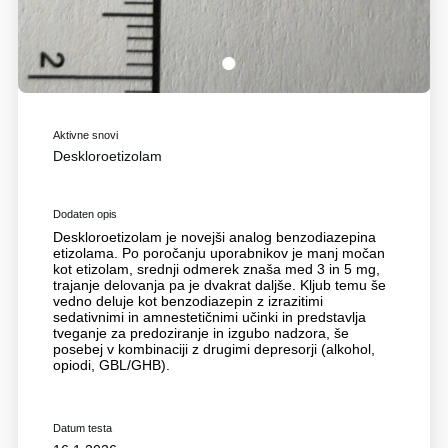
1
Aktivne snovi
Deskloroetizolam
Dodaten opis
Deskloroetizolam je novejši analog benzodiazepina
etizolama. Po poročanju uporabnikov je manj močan
kot etizolam, srednji odmerek znaša med 3 in 5 mg,
trajanje delovanja pa je dvakrat daljše. Kljub temu še
vedno deluje kot benzodiazepin z izrazitimi
sedativnimi in amnestetičnimi učinki in predstavlja
tveganje za predoziranje in izgubo nadzora, še
posebej v kombinaciji z drugimi depresorji (alkohol,
opiodi, GBL/GHB).
Datum testa