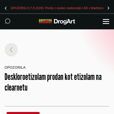
OPOZORILO (7.8.2026): Pivnik z visoko vsebnostjo LSD v Mariboru
OPOZORILA
Deskloroetizolam prodan kot etizolam na
clearnetu