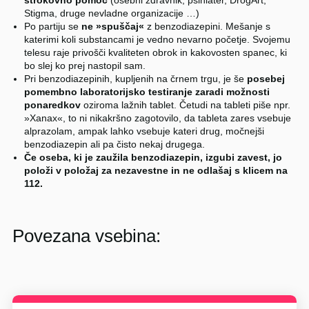
Stigma, druge nevladne organizacije …)
Po partiju se
ne »spuščaj«
z benzodiazepini. Mešanje s
katerimi koli substancami je vedno nevarno početje. Svojemu
telesu raje privošči kvaliteten obrok in kakovosten spanec, ki
bo slej ko prej nastopil sam.
Pri benzodiazepinih, kupljenih na črnem trgu, je še
posebej
pomembno laboratorijsko testiranje zaradi možnosti
ponaredkov
oziroma lažnih tablet. Četudi na tableti piše npr.
»Xanax«, to ni nikakršno zagotovilo, da tableta zares vsebuje
alprazolam, ampak lahko vsebuje kateri drug, močnejši
benzodiazepin ali pa čisto nekaj drugega.
Če oseba, ki je zaužila benzodiazepin, izgubi zavest, jo
položi v položaj za nezavestne in ne odlašaj s klicem na
112.
Povezana vsebina: