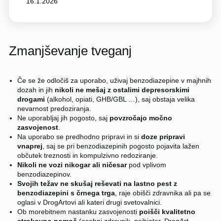
16.1.2026
Zmanjševanje tveganj
Če se že odločiš za uporabo, uživaj benzodiazepine v majhnih
dozah in jih
nikoli ne mešaj z ostalimi depresorskimi
drogami
(alkohol, opiati, GHB/GBL …), saj obstaja velika
nevarnost predoziranja.
Ne uporabljaj jih pogosto, saj
povzročajo močno
zasvojenost
.
Na uporabo se predhodno pripravi in si
doze pripravi
vnaprej
, saj se pri benzodiazepinih pogosto pojavita lažen
občutek treznosti in kompulzivno redoziranje.
Nikoli ne vozi nikogar ali ničesar
pod vplivom
benzodiazepinov.
Svojih težav ne skušaj reševati na lastno pest z
benzodiazepini s črnega trga
, raje obišči zdravnika ali pa se
oglasi v DrogArtovi ali kateri drugi svetovalnici.
Ob morebitnem nastanku zasvojenosti
poišči kvalitetno
strokovno pomoč
(osebni zdravnik, psihiater, DrogArt,