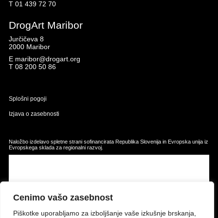
T
01 439 72 70
DrogArt Maribor
Jurčičeva 8
2000 Maribor
E
maribor@drogart.org
T
08 200 50 86
Splošni pogoji
Izjava o zasebnosti
Naložbo izdelavo spletne strani sofinancirata Republika Slovenija in Evropska unija iz
Evropskega sklada za regionalni razvoj.
Cenimo vašo zasebnost
Piškotke uporabljamo za izboljšanje vaše izkušnje brskanja,