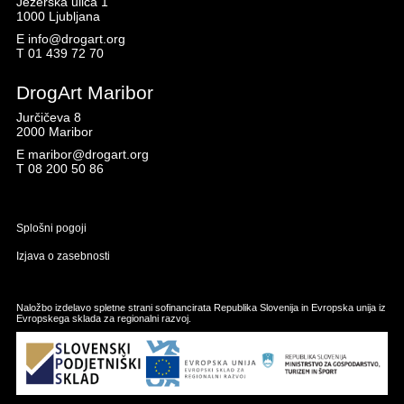
Jezerska ulica 1
1000 Ljubljana
E
info@drogart.org
T
01 439 72 70
DrogArt Maribor
Jurčičeva 8
2000 Maribor
E
maribor@drogart.org
T
08 200 50 86
Splošni pogoji
Izjava o zasebnosti
Naložbo izdelavo spletne strani sofinancirata Republika Slovenija in Evropska unija iz
Evropskega sklada za regionalni razvoj.