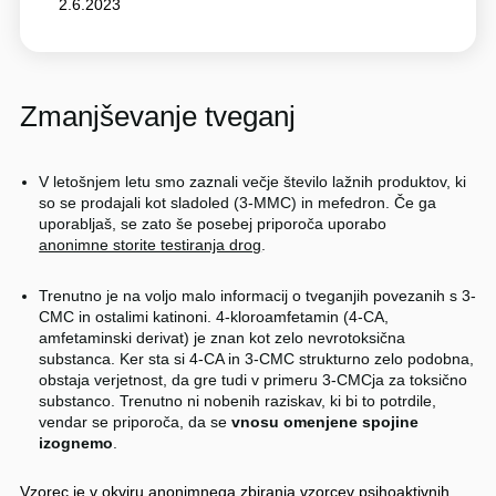
2.6.2023
Zmanjševanje tveganj
V letošnjem letu smo zaznali večje število lažnih produktov, ki
so se prodajali kot sladoled (3-MMC) in mefedron. Če ga
uporabljaš, se zato še posebej priporoča uporabo
anonimne storite testiranja drog
.
Trenutno je na voljo malo informacij o tveganjih povezanih s 3-
CMC in ostalimi katinoni. 4-kloroamfetamin (4-CA,
amfetaminski derivat) je znan kot zelo nevrotoksična
substanca. Ker sta si 4-CA in 3-CMC strukturno zelo podobna,
obstaja verjetnost, da gre tudi v primeru 3-CMCja za toksično
substanco. Trenutno ni nobenih raziskav, ki bi to potrdile,
vendar se priporoča, da se
vnosu omenjene spojine
izognemo
.
Vzorec je v okviru anonimnega zbiranja vzorcev psihoaktivnih