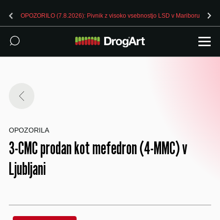
OPOZORILO (7.8.2026): Pivnik z visoko vsebnostjo LSD v Mariboru
OPOZORILA
3-CMC prodan kot mefedron (4-MMC) v
Ljubljani