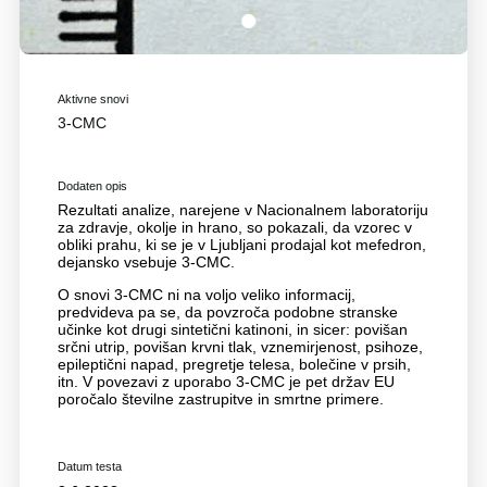
1
Aktivne snovi
3-CMC
Dodaten opis
Rezultati analize, narejene v Nacionalnem laboratoriju
za zdravje, okolje in hrano, so pokazali, da vzorec v
obliki prahu, ki se je v Ljubljani prodajal kot mefedron,
dejansko vsebuje 3-CMC.
O snovi 3-CMC ni na voljo veliko informacij,
predvideva pa se, da povzroča podobne stranske
učinke kot drugi sintetični katinoni, in sicer: povišan
srčni utrip, povišan krvni tlak, vznemirjenost, psihoze,
epileptični napad, pregretje telesa, bolečine v prsih,
itn. V povezavi z uporabo 3-CMC je pet držav EU
poročalo številne zastrupitve in smrtne primere.
Datum testa