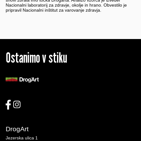
snovi zbrala info točka Drogarta. Analizo vzorca je izvedel
Nacionalni laboratorij za zdravje, okolje in hrano. Obvestilo je
pripravil Nacionalni inštitut za varovanje zdravja.
Ostanimo v stiku
DrogArt
Jezerska ulica 1