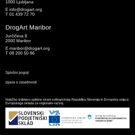
1000 Ljubljana
E
info@drogart.org
T
01 439 72 70
DrogArt Maribor
Jurčičeva 8
2000 Maribor
E
maribor@drogart.org
T
08 200 50 86
Splošni pogoji
Izjava o zasebnosti
Naložbo izdelavo spletne strani sofinancirata Republika Slovenija in Evropska unija iz
Evropskega sklada za regionalni razvoj.