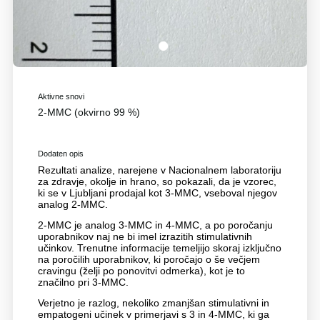
1
Aktivne snovi
2-MMC (okvirno 99 %)
Dodaten opis
Rezultati analize, narejene v Nacionalnem laboratoriju
za zdravje, okolje in hrano, so pokazali, da je vzorec,
ki se v Ljubljani prodajal kot 3-MMC, vseboval njegov
analog 2-MMC.
2-MMC je analog 3-MMC in 4-MMC, a po poročanju
uporabnikov naj ne bi imel izrazitih stimulativnih
učinkov. Trenutne informacije temeljijo skoraj izključno
na poročilih uporabnikov, ki poročajo o še večjem
cravingu (želji po ponovitvi odmerka), kot je to
značilno pri 3-MMC.
Verjetno je razlog, nekoliko zmanjšan stimulativni in
empatogeni učinek v primerjavi s 3 in 4-MMC, ki ga