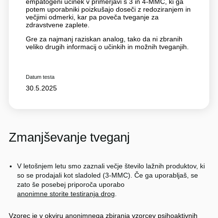
empatogeni učinek v primerjavi s 3 in 4-MMC, ki ga
potem uporabniki poizkušajo doseči z redoziranjem in
večjimi odmerki, kar pa poveča tveganje za
zdravstvene zaplete.
Gre za najmanj raziskan analog, tako da ni zbranih
veliko drugih informacij o učinkih in možnih tveganjih.
Datum testa
30.5.2025
Zmanjševanje tveganj
V letošnjem letu smo zaznali večje število lažnih produktov, ki
so se prodajali kot sladoled (3-MMC). Če ga uporabljaš, se
zato še posebej priporoča uporabo
anonimne storite testiranja drog
.
Vzorec je v okviru anonimnega zbiranja vzorcev psihoaktivnih