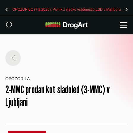
OPOZORILO (7.8.2026): Pivnik z visoko vsebnostjo LSD v Mariboru
OPOZORILA
2-MMC prodan kot sladoled (3-MMC) v
Ljubljani