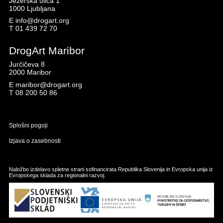
Jezerska ulica 1
1000 Ljubljana
E
info@drogart.org
T
01 439 72 70
DrogArt Maribor
Jurčičeva 8
2000 Maribor
E
maribor@drogart.org
T
08 200 50 86
Splošni pogoji
Izjava o zasebnosti
Naložbo izdelavo spletne strani sofinancirata Republika Slovenija in Evropska unija iz
Evropskega sklada za regionalni razvoj.