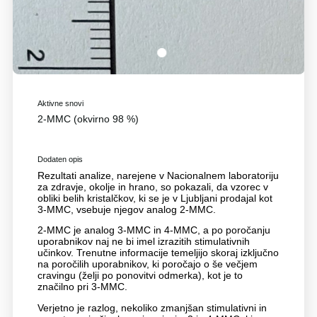
1
Aktivne snovi
2-MMC (okvirno 98 %)
Dodaten opis
Rezultati analize, narejene v Nacionalnem laboratoriju
za zdravje, okolje in hrano, so pokazali, da vzorec v
obliki belih kristalčkov, ki se je v Ljubljani prodajal kot
3-MMC, vsebuje njegov analog 2-MMC.
2-MMC je analog 3-MMC in 4-MMC, a po poročanju
uporabnikov naj ne bi imel izrazitih stimulativnih
učinkov. Trenutne informacije temeljijo skoraj izključno
na poročilih uporabnikov, ki poročajo o še večjem
cravingu (želji po ponovitvi odmerka), kot je to
značilno pri 3-MMC.
Verjetno je razlog, nekoliko zmanjšan stimulativni in