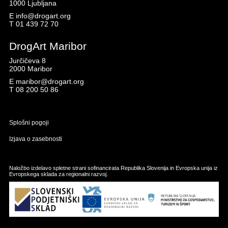
1000 Ljubljana
E
info@drogart.org
T
01 439 72 70
DrogArt Maribor
Jurčičeva 8
2000 Maribor
E
maribor@drogart.org
T
08 200 50 86
Splošni pogoji
Izjava o zasebnosti
Naložbo izdelavo spletne strani sofinancirata Republika Slovenija in Evropska unija iz
Evropskega sklada za regionalni razvoj.