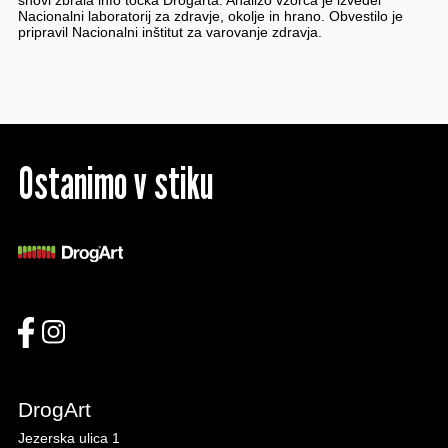
snovi zbrala info točka Drogarta. Analizo vzorca je izvedel
Nacionalni laboratorij za zdravje, okolje in hrano. Obvestilo je
pripravil Nacionalni inštitut za varovanje zdravja.
Ostanimo v stiku
DrogArt
Jezerska ulica 1