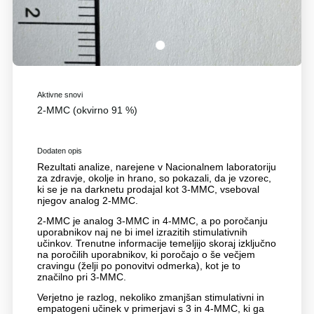
1
Aktivne snovi
2-MMC (okvirno 91 %)
Dodaten opis
Rezultati analize, narejene v Nacionalnem laboratoriju
za zdravje, okolje in hrano, so pokazali, da je vzorec,
ki se je na darknetu prodajal kot 3-MMC, vseboval
njegov analog 2-MMC.
2-MMC je analog 3-MMC in 4-MMC, a po poročanju
uporabnikov naj ne bi imel izrazitih stimulativnih
učinkov. Trenutne informacije temeljijo skoraj izključno
na poročilih uporabnikov, ki poročajo o še večjem
cravingu (želji po ponovitvi odmerka), kot je to
značilno pri 3-MMC.
Verjetno je razlog, nekoliko zmanjšan stimulativni in
empatogeni učinek v primerjavi s 3 in 4-MMC, ki ga