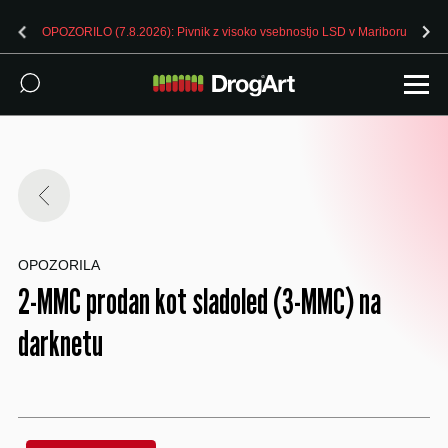
OPOZORILO (7.8.2026): Pivnik z visoko vsebnostjo LSD v Mariboru
OPOZORILA
2-MMC prodan kot sladoled (3-MMC) na
darknetu