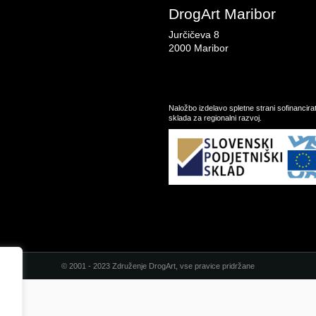
DrogArt Maribor
Jurčičeva 8
2000 Maribor
Naložbo izdelavo spletne strani sofinancir
sklada za regionalni razvoj.
© 2001 - 2023 Združenje DrogArt, vse pravice pridržane