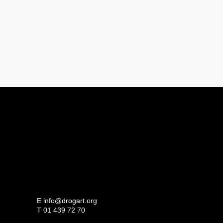
E
info@drogart.org
T
01 439 72 70