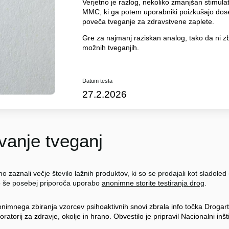
Verjetno je razlog, nekoliko zmanjšan stimulat
MMC, ki ga potem uporabniki poizkušajo doseč
poveča tveganje za zdravstvene zaplete.
Gre za najmanj raziskan analog, tako da ni zbr
možnih tveganjih.
Datum testa
27.2.2026
anje tveganj
o zaznali večje število lažnih produktov, ki so se prodajali kot sladol
to še posebej priporoča uporabo
anonimne storite testiranja drog
.
onimnega zbiranja vzorcev psihoaktivnih snovi zbrala info točka Drogart
oratorij za zdravje, okolje in hrano. Obvestilo je pripravil Nacionalni inš