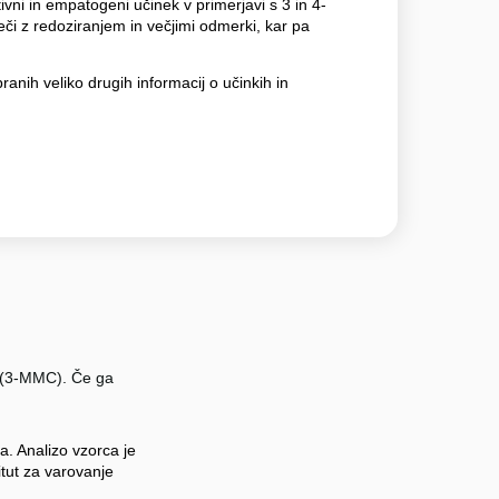
ivni in empatogeni učinek v primerjavi s 3 in 4-
i z redoziranjem in večjimi odmerki, kar pa
anih veliko drugih informacij o učinkih in
ed (3-MMC). Če ga
a. Analizo vzorca je
titut za varovanje