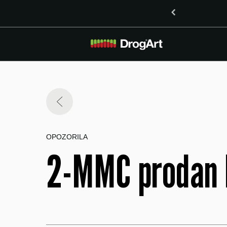
o vsebnostjo LSD v Mariboru
OPOZORILA
2-MMC prodan k