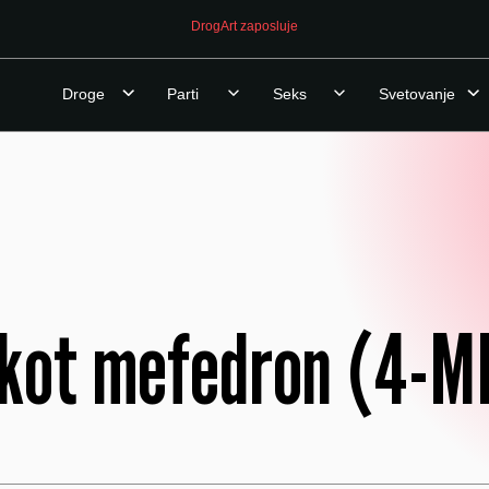
DrogArt zaposluje
Droge
Parti
Seks
Svetovanje
ot mefedron (4-MM