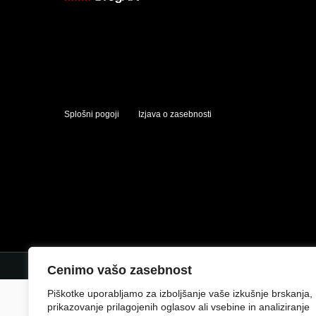
Splošni pogoji
Izjava o zasebnosti
Cenimo vašo zasebnost
Piškotke uporabljamo za izboljšanje vaše izkušnje brskanja,
prikazovanje prilagojenih oglasov ali vsebine in analiziranje