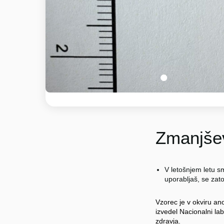
1
Zmanjšev
V letošnjem letu sm
uporabljaš, se za
Vzorec je v okviru an
izvedel Nacionalni lab
zdravja.