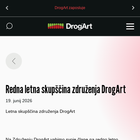
DrogArt zaposluje
Redna letna skupščina združenja DrogArt
19. junij 2026
Letna skupščina združenja DrogArt
Na Združenju DrogArt vabimo svoje člane na redno letno