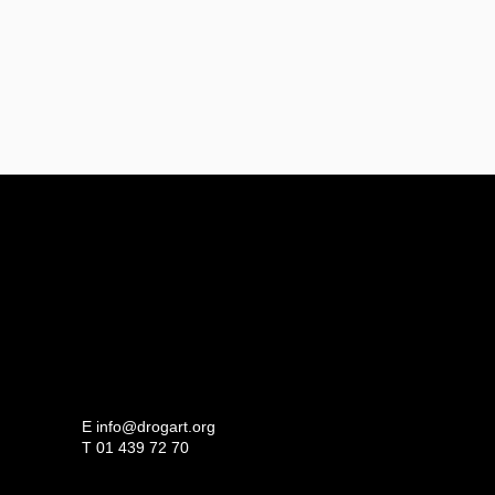
E
info@drogart.org
T
01 439 72 70