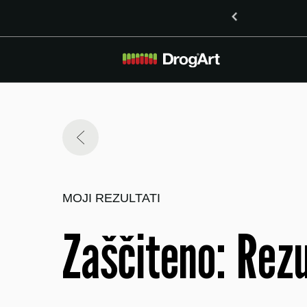
o vsebnostjo LSD v Mariboru
MOJI REZULTATI
Zaščiteno: Re