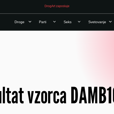
DrogArt zaposluje
Droge
Parti
Seks
Svetovanje
zultat vzorca DAMB