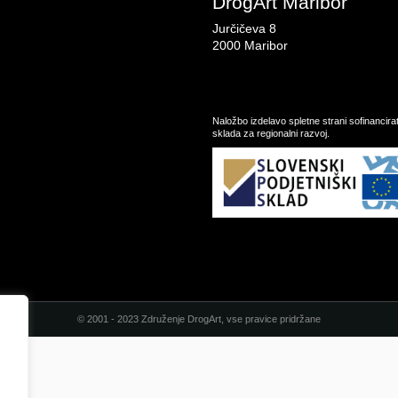
DrogArt Maribor
Jurčičeva 8
2000 Maribor
Naložbo izdelavo spletne strani sofinancir
sklada za regionalni razvoj.
© 2001 - 2023 Združenje DrogArt, vse pravice pridržane