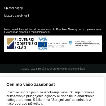
Splošni pogoji
Izjava o zasebnosti
Naložbo izdelavo spletne strani sofinancirata Republika Slovenija in Evropska unija iz
Evropskega sklada za regionalni razvoj.
© 2001 - 2023 Združenje DrogArt, vse pravice pridržane
Cenimo vašo zasebnost
Piškotke uporabljamo za izboljšanje vaše izkušnje brskanja,
prikazovanje prilagojenih oglasov ali vsebine in analiziranje
našega prometa. S klikom na "Sprejmi vse" se strinjate z
našo uporabo piškotkov.