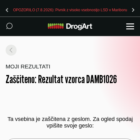
OPOZORILO (7.8.2026): Pivnik z visoko vsebnostjo LSD v Mariboru
MOJI REZULTATI
Zaščiteno: Rezultat vzorca DAMB1026
Ta vsebina je zaščitena z geslom. Za ogled spodaj
vpišite svoje geslo: