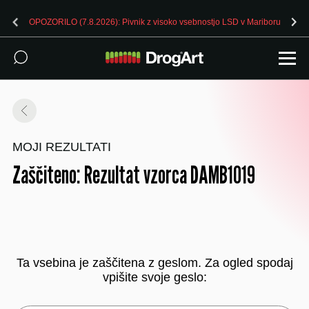
OPOZORILO (7.8.2026): Pivnik z visoko vsebnostjo LSD v Mariboru
MOJI REZULTATI
Zaščiteno: Rezultat vzorca DAMB1019
Ta vsebina je zaščitena z geslom. Za ogled spodaj
vpišite svoje geslo: