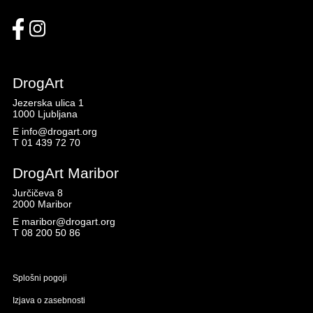
DrogArt
Jezerska ulica 1
1000 Ljubljana
E
info@drogart.org
T
01 439 72 70
DrogArt Maribor
Jurčičeva 8
2000 Maribor
E
maribor@drogart.org
T
08 200 50 86
Splošni pogoji
Izjava o zasebnosti