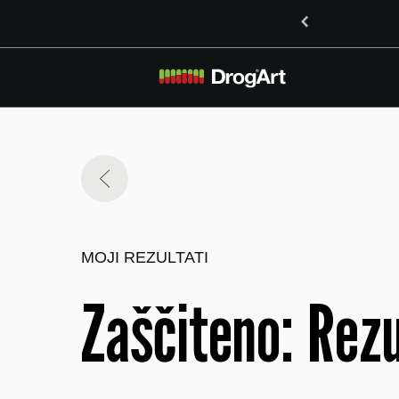
o vsebnostjo LSD v Mariboru
MOJI REZULTATI
Zaščiteno: Rez