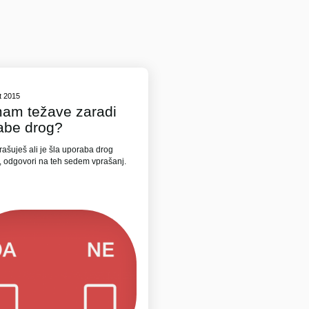
t 2015
imam težave zaradi
abe drog?
rašuješ ali je šla uporaba drog
, odgovori na teh sedem vprašanj.