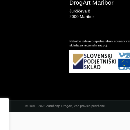
DrogArt Maribor
Jurčičeva 8
2000 Maribor
Naložbo izdelavo spletne strani sofinancir
sklada za regionalni razvoj.
© 2001 - 2023 Združenje DrogArt, vse pravice pridržane