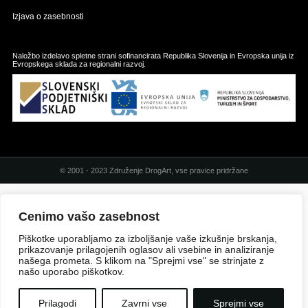
Izjava o zasebnosti
Naložbo izdelavo spletne strani sofinancirata Republika Slovenija in Evropska unija iz
Evropskega sklada za regionalni razvoj.
© 2001 - 2023 Združenje DrogArt, vse pravice pridržane
Cenimo vašo zasebnost
Piškotke uporabljamo za izboljšanje vaše izkušnje brskanja,
prikazovanje prilagojenih oglasov ali vsebine in analiziranje
našega prometa. S klikom na "Sprejmi vse" se strinjate z
našo uporabo piškotkov.
Prilagodi
Zavrni vse
Sprejmi vse