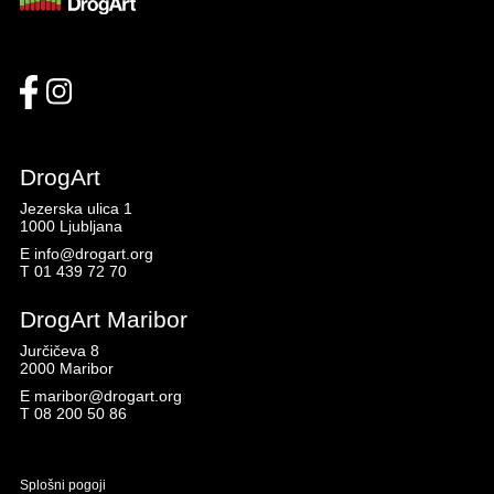
DrogArt
Jezerska ulica 1
1000 Ljubljana
E
info@drogart.org
T
01 439 72 70
DrogArt Maribor
Jurčičeva 8
2000 Maribor
E
maribor@drogart.org
T
08 200 50 86
Splošni pogoji