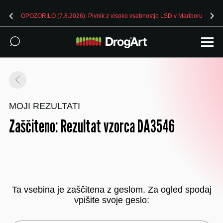
OPOZORILO (7.8.2026): Pivnik z visoko vsebnostjo LSD v Mariboru
MOJI REZULTATI
Zaščiteno: Rezultat vzorca DA3546
Ta vsebina je zaščitena z geslom. Za ogled spodaj
vpišite svoje geslo: