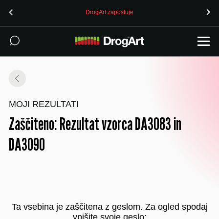
DrogArt zaposluje
MOJI REZULTATI
Zaščiteno: Rezultat vzorca DA3083 in
DA3090
Ta vsebina je zaščitena z geslom. Za ogled spodaj
vpišite svoje geslo: