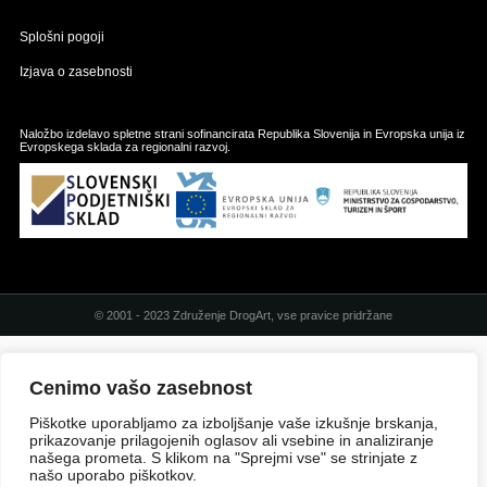
Splošni pogoji
Izjava o zasebnosti
Naložbo izdelavo spletne strani sofinancirata Republika Slovenija in Evropska unija iz
Evropskega sklada za regionalni razvoj.
© 2001 - 2023 Združenje DrogArt, vse pravice pridržane
Cenimo vašo zasebnost
Piškotke uporabljamo za izboljšanje vaše izkušnje brskanja,
prikazovanje prilagojenih oglasov ali vsebine in analiziranje
našega prometa. S klikom na "Sprejmi vse" se strinjate z
našo uporabo piškotkov.