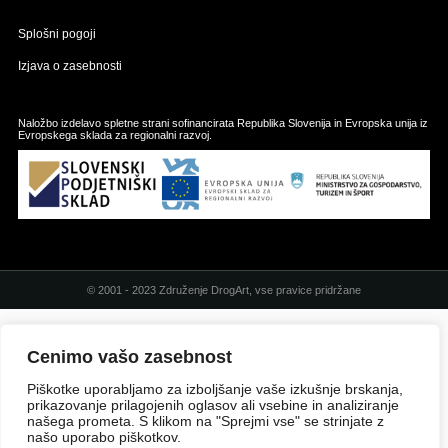
Splošni pogoji
Izjava o zasebnosti
Naložbo izdelavo spletne strani sofinancirata Republika Slovenija in Evropska unija iz
Evropskega sklada za regionalni razvoj.
© 2001 - 2023 Združenje DrogArt, vse pravice pridržane
Cenimo vašo zasebnost
Piškotke uporabljamo za izboljšanje vaše izkušnje brskanja,
prikazovanje prilagojenih oglasov ali vsebine in analiziranje
našega prometa. S klikom na "Sprejmi vse" se strinjate z
našo uporabo piškotkov.