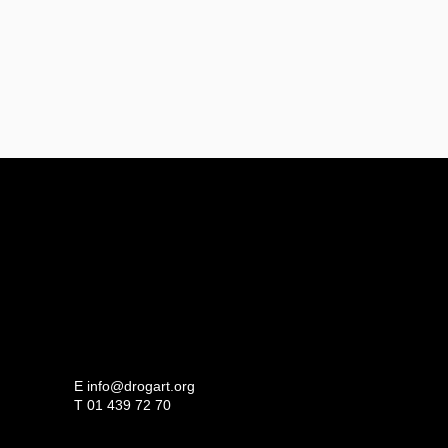
E
info@drogart.org
T
01 439 72 70