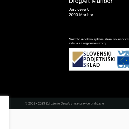
DrogArt Maribor
Jurčičeva 8
2000 Maribor
Naložbo izdelavo spletne strani sofinancir
sklada za regionalni razvoj.
© 2001 - 2023 Združenje DrogArt, vse pravice pridržane