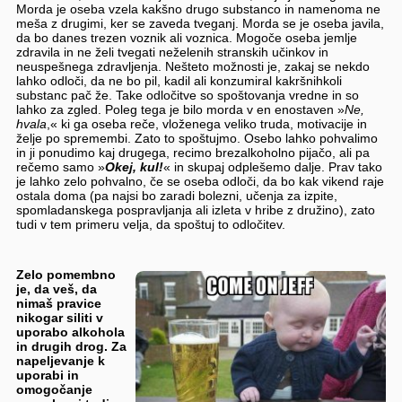
Morda je oseba vzela kakšno drugo substanco in namenoma ne
meša z drugimi, ker se zaveda tveganj. Morda se je oseba javila,
da bo danes trezen voznik ali voznica. Mogoče oseba jemlje
zdravila in ne želi tvegati neželenih stranskih učinkov in
neuspešnega zdravljenja. Nešteto možnosti je, zakaj se nekdo
lahko odloči, da ne bo pil, kadil ali konzumiral kakršnihkoli
substanc pač že. Take odločitve so spoštovanja vredne in so
lahko za zgled. Poleg tega je bilo morda v en enostaven »
Ne,
hvala
,« ki ga oseba reče, vloženega veliko truda, motivacije in
želje po spremembi. Zato to spoštujmo. Osebo lahko pohvalimo
in ji ponudimo kaj drugega, recimo brezalkoholno pijačo, ali pa
rečemo samo »
Okej, kul!
« in skupaj odplešemo dalje. Prav tako
je lahko zelo pohvalno, če se oseba odloči, da bo kak vikend raje
ostala doma (pa najsi bo zaradi bolezni, učenja za izpite,
spomladanskega pospravljanja ali izleta v hribe z družino), zato
tudi v tem primeru velja, da spoštuj to odločitev.
Zelo pomembno
je, da veš, da
nimaš pravice
nikogar siliti v
uporabo alkohola
in drugih drog. Za
napeljevanje k
uporabi in
omogočanje