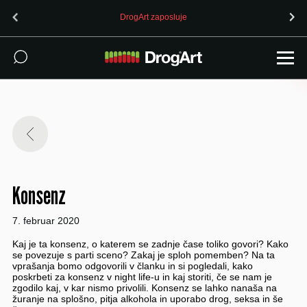
DrogArt zaposluje
Konsenz
7. februar 2020
Kaj je ta konsenz, o katerem se zadnje čase toliko govori? Kako
se povezuje s parti sceno? Zakaj je sploh pomemben? Na ta
vprašanja bomo odgovorili v članku in si pogledali, kako
poskrbeti za konsenz v night life-u in kaj storiti, če se nam je
zgodilo kaj, v kar nismo privolili. Konsenz se lahko nanaša na
žuranje na splošno, pitja alkohola in uporabo drog, seksa in še