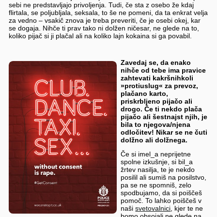
sebi ne predstavljajo privoljenja. Tudi, če sta z osebo že kdaj
flirtala, se poljubljala, seksala, to še ne pomeni, da ta enkrat velja
za vedno – vsakič znova je treba preveriti, če je osebi okej, kar
se dogaja. Nihče ti prav tako ni dolžen ničesar, ne glede na to,
koliko pijač si ji plačal ali na koliko lajn kokaina si ga povabil.
Zavedaj se, da enako
nihče od tebe ima pravice
zahtevati kakršnihkoli
»protiuslug« za prevoz,
plačano karto,
priskrbljeno pijačo ali
drogo. Če ti nekdo plača
pijačo ali šestnajst njih, je
bila to njegova/njena
odločitev! Nikar se ne čuti
dolžno ali dolžnega.
Če si imel_a neprijetne
spolne izkušnje, si bil_a
žrtev nasilja, te je nekdo
posilil ali sumiš na posilstvo,
pa se ne spomniš, zelo
spodbujamo, da si poiščeš
pomoč. To lahko poiščeš v
naši
svetovalnici
, kjer te ne
bomo obsojali ne glede na