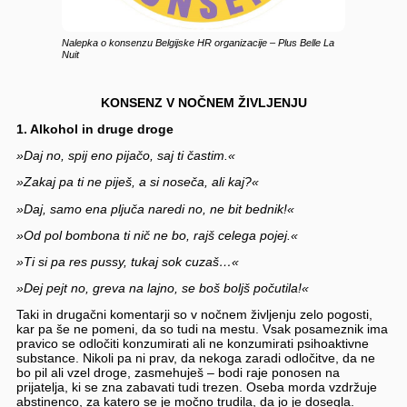
Nalepka o konsenzu Belgijske HR organizacije – Plus Belle La
Nuit
KONSENZ V NOČNEM ŽIVLJENJU
1. Alkohol in druge droge
»Daj no, spij eno pijačo, saj ti častim.«
»Zakaj pa ti ne piješ, a si noseča, ali kaj?«
»Daj, samo ena pljuča naredi no, ne bit bednik!«
»Od pol bombona ti nič ne bo, rajš celega pojej.«
»Ti si pa res pussy, tukaj sok cuzaš…«
»Dej pejt no, greva na lajno, se boš boljš počutila!«
Taki in drugačni komentarji so v nočnem življenju zelo pogosti,
kar pa še ne pomeni, da so tudi na mestu. Vsak posameznik ima
pravico se odločiti konzumirati ali ne konzumirati psihoaktivne
substance. Nikoli pa ni prav, da nekoga zaradi odločitve, da ne
bo pil ali vzel droge, zasmehuješ – bodi raje ponosen na
prijatelja, ki se zna zabavati tudi trezen. Oseba morda vzdržuje
abstinenco, za katero se je močno trudila, da jo je dosegla.