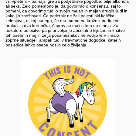
vsi vpleteni – pa najsi gre za podjetniške pogodbe, pitje alkohola
ali seks. Zelo pomembno je, da govorimo o konsenzu, saj to
pomeni, da govorimo tudi o svojih mejah in mejah drugih ljudi in
kako jih spoštovati. Če petletnik ne želi pojesti niti koščka
zelenjave, ni kaj hudega, če mu mama na krožnik podtakne
brokoli in dva korenčka, čeprav se mali s tem ne strinja. Za
nekatere odločitve pa je privoljenje absolutno ključno in kršitve
teh osebnih mej in želja posameznikov ne vodijo le v »malo
zoprne situacije« ampak tudi v travmatične dogodke, katerih
posledice lahko osebe nosijo celo življenje.