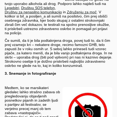
tvojo uporabo alkohola ali drog. Podporo lahko najdeš tudi na
Legebitri
,
Društvu SOS telefon
,
Društvu za nenasilno komunikacijo
in
Združenju za moč
. V
kolikor si bil_a posiljen_a ali sumiš na posilstvo, čim prej obišči
osebnega zdravnika, kjer bodo skupaj z ostalimi strokovnjaki
zbrali čim več dokazov, te testirali na spolno prenosljive okužbe,
ti priskrbeli ustrezno zdravstveno oskrbo in pomagali pri prijavi
na policijo.
Če sumiš, da ti je bila podtaknjena droga, povej tudi to, da ti čim
prej vzamejo kri – nekatere droge, recimo famozni GHB, telo
zapusti že v roku osmih ur. S seboj lahko prineseš tudi vzorec
pijače, za katero meniš, da je bila vanjo podtaknjena droga. In ne
skrbi – uporaba drog (biti pod vplivom) pri nas ni kaznivo dejanje.
Strokovno osebje ti je dolžno priskrbeti najboljšo zdravstveno
oskrbo ne glede na to, kaj in koliko konzumiraš.
3. Snemanje in fotografiranje
Medtem, ko se marsikateri
gledalec lahko strašno zabava ob
pregledovanju objavljenih
posnetkov pijanih in zadetih ljudi
s partijev ali festivalov, se
verjetno precej manj ob tem
zabava »nastopajoči«.