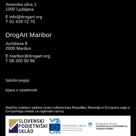
Jezerska ulica 1
1000 Ljubljana
E
info@drogart.org
T
01 439 72 70
DrogArt Maribor
Jurčičeva 8
2000 Maribor
E
maribor@drogart.org
T
08 200 50 86
Splošni pogoji
Izjava o zasebnosti
Naložbo izdelavo spletne strani sofinancirata Republika Slovenija in Evropska unija iz
Evropskega sklada za regionalni razvoj.