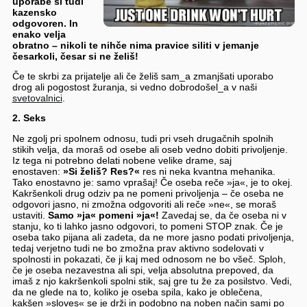
uporabe si tudi
kazensko
odgovoren. In
enako velja
obratno – nikoli te nihče nima pravice siliti v jemanje
česarkoli, česar si ne želiš!
Če te skrbi za prijatelje ali če želiš sam_a zmanjšati uporabo
drog ali pogostost žuranja, si vedno dobrodošel_a v naši
svetovalnici
.
2. Seks
Ne zgolj pri spolnem odnosu, tudi pri vseh drugačnih spolnih
stikih velja, da moraš od osebe ali oseb vedno dobiti privoljenje.
Iz tega ni potrebno delati nobene velike drame, saj
enostaven:
»Si želiš? Res?«
res ni neka kvantna mehanika.
Tako enostavno je: samo vprašaj! Če oseba reče »ja«, je to okej.
Kakršenkoli drug odziv pa ne pomeni privoljenja – če oseba ne
odgovori jasno, ni zmožna odgovoriti ali reče »ne«, se moraš
ustaviti.
Samo »ja« pomeni »ja«!
Zavedaj se, da če oseba ni v
stanju, ko ti lahko jasno odgovori, to pomeni STOP znak. Če je
oseba tako pijana ali zadeta, da ne more jasno podati privoljenja,
tedaj verjetno tudi ne bo zmožna prav aktivno sodelovati v
spolnosti in pokazati, če ji kaj med odnosom ne bo všeč. Sploh,
če je oseba nezavestna ali spi, velja absolutna prepoved, da
imaš z njo kakršenkoli spolni stik, saj gre tu že za posilstvo. Vedi,
da ne glede na to, koliko je oseba spila, kako je oblečena,
kakšen »sloves« se je drži in podobno na noben način sami po