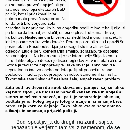
Predstavljaj si, da se ti pač zgodi,
da se malo preveč napiješ ali pa
vzameš močnejši ekstazi ali LSD
pivnik, kot si pričakoval in te
potem malo preveč »zapere«. Ne
le, da bi ti bilo verjetno zelo
nerodno in neprijetno, ko bi na dogodku hodili mimo tebe ljudje, ti
pa bi morda bruhal, se slačil, smešno plesal, objemal drevo,
karkoli že. Naslednje dni bi verjetno sledil hud moralni maček, ki
lahko posameznika zelo dotolče. Potem pa za piko na i opaziš še
posnetek na Facebooku, kjer je dosegel stotine ali tisoče
ogledov. Ljudje se v komentarjih smejijo, zgražajo, te obsojajo,
zasmehujejo… Na internetu, kjer se informacije širijo izjemno
hitro, lahko objave dosežejo tisoče ogledov že v minutah ali urah.
Škoda je takrat že nepopravljiva. Taka stvar je lahko nadvse
neprijetna in ima za osebo na fotografiji ali posnetku resne
posledice – izolacijo, depresijo, tesnobo, samomorilne misli…
Takrat take stvari niso več neslana šala, ampak resen problem.
Zato bodi uvideven do soobiskovalcev partijev, saj se lahko
kaj hitro zgodi, da tudi sam narediš kakšen kiks in spiješ ali
skonzumiraš malo preveč, ali pa ti je nenazadnje lahko kaj
podtaknjeno. Poleg tega je fotografiranje in snemanje brez
privoljenja kaznivo dejanje. Tako lahko vsako neodobreno
slikanje in snemanje prijaviš policiji.
Bodi spoštljiv_a do drugih na žurih, saj ste
nenazadnje verjetno tam vsi z namenom, da se