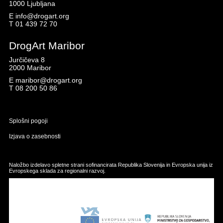
1000 Ljubljana
E
info@drogart.org
T
01 439 72 70
DrogArt Maribor
Jurčičeva 8
2000 Maribor
E
maribor@drogart.org
T
08 200 50 86
Splošni pogoji
Izjava o zasebnosti
Naložbo izdelavo spletne strani sofinancirata Republika Slovenija in Evropska unija iz
Evropskega sklada za regionalni razvoj.