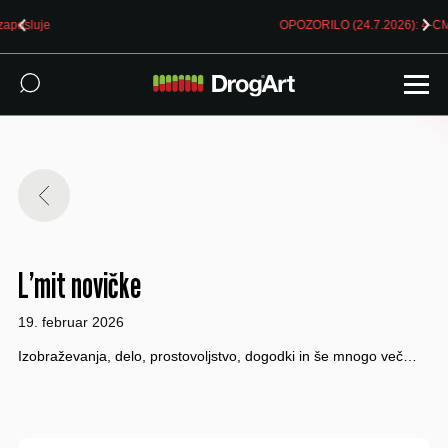
OPOZORILO (24.7.2026): 4-CMC prodan kot MDMA v Ljubljani
L’mit novičke
19. februar 2026
Izobraževanja, delo, prostovoljstvo, dogodki in še mnogo več…