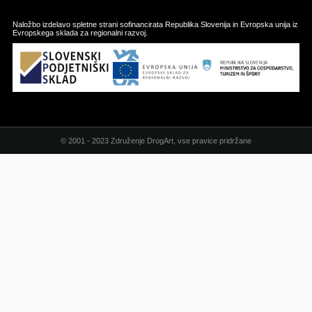
Naložbo izdelavo spletne strani sofinancirata Republika Slovenija in Evropska unija iz
Evropskega sklada za regionalni razvoj.
© 2001 - 2023 Združenje DrogArt, vse pravice pridržane