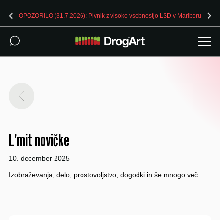
OPOZORILO (31.7.2026): Pivnik z visoko vsebnostjo LSD v Mariboru
L’mit novičke
10. december 2025
Izobraževanja, delo, prostovoljstvo, dogodki in še mnogo več…