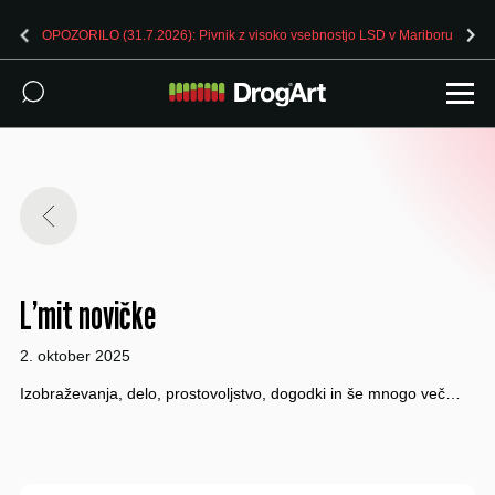
OPOZORILO (31.7.2026): Pivnik z visoko vsebnostjo LSD v Mariboru
L’mit novičke
2. oktober 2025
Izobraževanja, delo, prostovoljstvo, dogodki in še mnogo več…