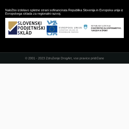
Naložbo izdelavo spletne strani sofinancirata Republika Slovenija in Evropska unija iz
Evropskega sklada za regionalni razvoj.
© 2001 - 2023 Združenje DrogArt, vse pravice pridržane