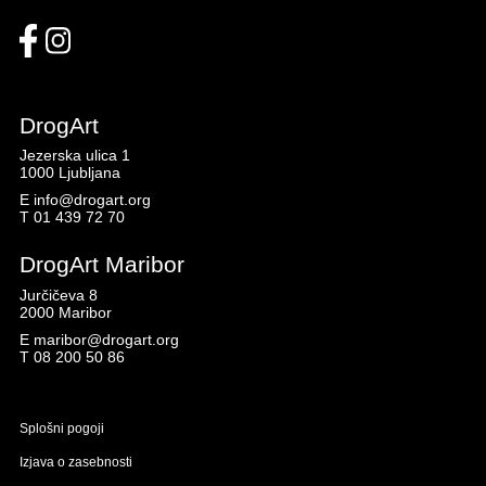
DrogArt
Jezerska ulica 1
1000 Ljubljana
E
info@drogart.org
T
01 439 72 70
DrogArt Maribor
Jurčičeva 8
2000 Maribor
E
maribor@drogart.org
T
08 200 50 86
Splošni pogoji
Izjava o zasebnosti