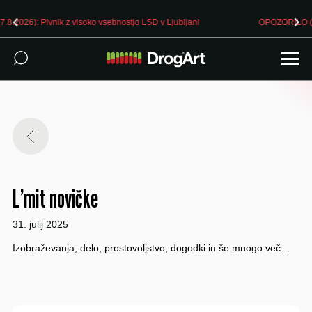
OPOZORILO (7.8.2026): Pivnik z visoko vsebnostjo LSD v Ljubljani
L’mit novičke
31. julij 2025
Izobraževanja, delo, prostovoljstvo, dogodki in še mnogo več…