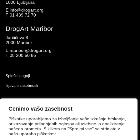
1000 Ljubljana
E
info@drogart.org
T
01 439 72 70
DrogArt Maribor
Jurčičeva 8
2000 Maribor
E
maribor@drogart.org
T
08 200 50 86
Splošni pogoji
Izjava o zasebnosti
Naložbo izdelavo spletne strani sofinancirata Republika Slovenija in Evropska unija iz
Evropskega sklada za regionalni razvoj.
Cenimo vašo zasebnost
Piškotke uporabljamo za izboljšanje vaše izkušnje brskanja,
prikazovanje prilagojenih oglasov ali vsebine in analiziranje
našega prometa. S klikom na "Sprejmi vse" se strinjate z
našo uporabo piškotkov.