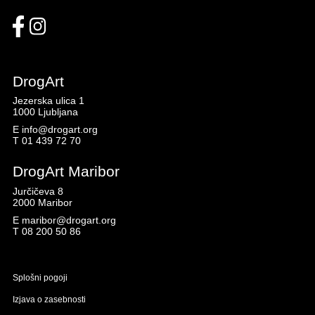
DrogArt
Jezerska ulica 1
1000 Ljubljana
E
info@drogart.org
T
01 439 72 70
DrogArt Maribor
Jurčičeva 8
2000 Maribor
E
maribor@drogart.org
T
08 200 50 86
Splošni pogoji
Izjava o zasebnosti