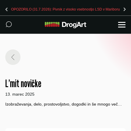
OPOZORILO (31.7.2026): Pivnik z visoko vsebnostjo LSD v Mariboru
L’mit novičke
13. marec 2025
Izobraževanja, delo, prostovoljstvo, dogodki in še mnogo več…