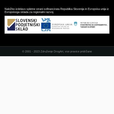
Naložbo izdelavo spletne strani sofinancirata Republika Slovenija in Evropska unija iz
Evropskega sklada za regionalni razvoj.
© 2001 - 2023 Združenje DrogArt, vse pravice pridržane