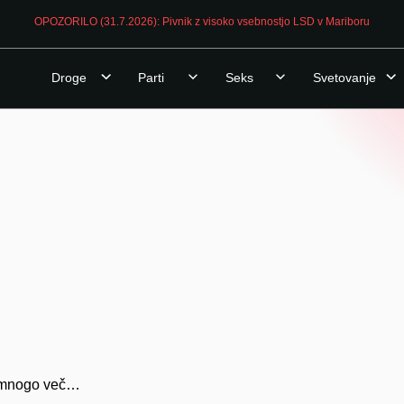
OPOZORILO (31.7.2026): Pivnik z visoko vsebnostjo LSD v Mariboru
Droge
Parti
Seks
Svetovanje
še mnogo več…