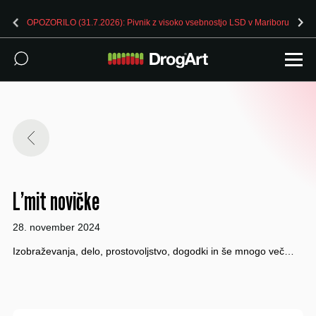
OPOZORILO (31.7.2026): Pivnik z visoko vsebnostjo LSD v Mariboru
L’mit novičke
28. november 2024
Izobraževanja, delo, prostovoljstvo, dogodki in še mnogo več…