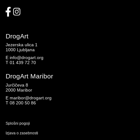
DrogArt
Jezerska ulica 1
1000 Ljubljana
E
info@drogart.org
T
01 439 72 70
DrogArt Maribor
Jurčičeva 8
2000 Maribor
E
maribor@drogart.org
T
08 200 50 86
Splošni pogoji
Izjava o zasebnosti