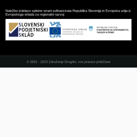
Naložbo izdelavo spletne strani sofinancirata Republika Slovenija in Evropska unija iz
Evropskega sklada za regionalni razvoj.
© 2001 - 2023 Združenje DrogArt, vse pravice pridržane