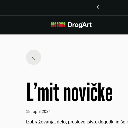
 vsebnostjo LSD v Ljubljani
L’mit novičke
18. april 2024
Izobraževanja, delo, prostovoljstvo, dogodki in 