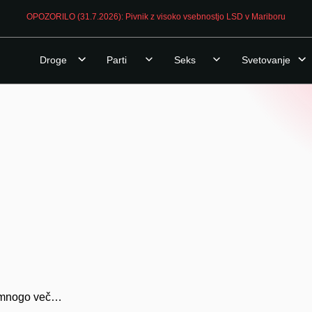
OPOZORILO (31.7.2026): Pivnik z visoko vsebnostjo LSD v Mariboru
Droge
Parti
Seks
Svetovanje
še mnogo več…