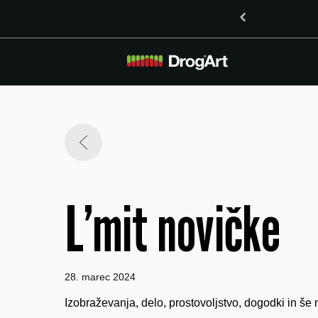
 vsebnostjo LSD v Ljubljani
L’mit novičke
28. marec 2024
Izobraževanja, delo, prostovoljstvo, dogodki in 