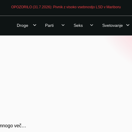
OPOZORILO (31.7.2026): Pivnik z visoko vsebnostjo LSD v Mariboru
Droge
Parti
Seks
Svetovanje
še mnogo več…