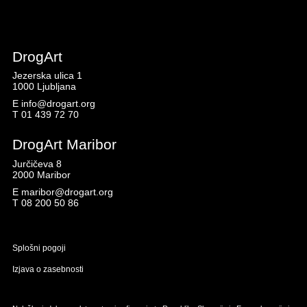
DrogArt
Jezerska ulica 1
1000 Ljubljana
E
info@drogart.org
T
01 439 72 70
DrogArt Maribor
Jurčičeva 8
2000 Maribor
E
maribor@drogart.org
T
08 200 50 86
Splošni pogoji
Izjava o zasebnosti