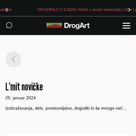
OPOZORILO (7.8.2026): Pivnik z visoko vsebnostjo LSD v Ljubljani
L’mit novičke
25. januar 2024
Izobraževanja, delo, prostovoljstvo, dogodki in še mnogo več…